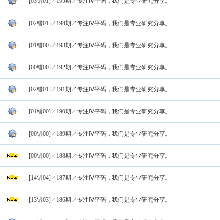
[03错01]↗195期↗专注Ⅳ平码，我们是专业研究分享。
[02错01]↗194期↗专注Ⅳ平码，我们是专业研究分享。
[01错00]↗193期↗专注Ⅳ平码，我们是专业研究分享。
[00错00]↗192期↗专注Ⅳ平码，我们是专业研究分享。
[02错01]↗191期↗专注Ⅳ平码，我们是专业研究分享。
[01错00]↗190期↗专注Ⅳ平码，我们是专业研究分享。
[00错00]↗189期↗专注Ⅳ平码，我们是专业研究分享。
[00错00]↗188期↗专注Ⅳ平码，我们是专业研究分享。
[14错04]↗187期↗专注Ⅳ平码，我们是专业研究分享。
[13错03]↗186期↗专注Ⅳ平码，我们是专业研究分享。