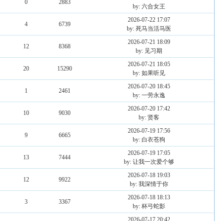
0
2883
by: 六合女王
2026-07-22 17:07
4
6739
by: 死马当活马医
2026-07-21 18:09
12
8368
by: 见习期
2026-07-21 18:05
20
15290
by: 如果听见
2026-07-20 18:45
1
2461
by: 一劳永逸
2026-07-20 17:42
10
9030
by: 贤客
2026-07-19 17:56
9
6665
by: 白衣苍狗
2026-07-19 17:05
13
7444
by: 让我一次爱个够
2026-07-18 19:03
12
9922
by: 我深情于你
2026-07-18 18:13
3
3367
by: 杯弓蛇影
2026-07-17 20:42