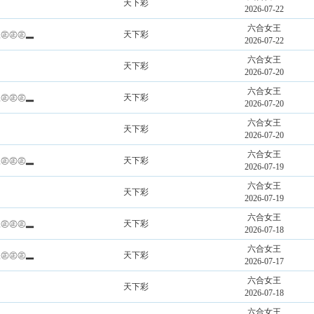
天下彩
2026-07-22
六合女王
▂㊣㊣㊣▂
天下彩
2026-07-22
六合女王
天下彩
2026-07-20
六合女王
▂㊣㊣㊣▂
天下彩
2026-07-20
六合女王
天下彩
2026-07-20
六合女王
▂㊣㊣㊣▂
天下彩
2026-07-19
六合女王
天下彩
2026-07-19
六合女王
▂㊣㊣㊣▂
天下彩
2026-07-18
六合女王
▂㊣㊣㊣▂
天下彩
2026-07-17
六合女王
天下彩
2026-07-18
六合女王