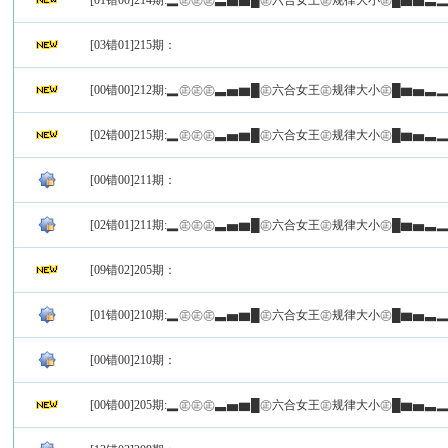
[01错00]214期:▂㊣㊣㊣▃▅▆█㊣六合女王㊣规律大小㊣█▆▅▃
[03错01]215期：
[00错00]212期:▂㊣㊣㊣▃▅▆█㊣六合女王㊣规律大小㊣█▆▅▃
[02错00]215期:▂㊣㊣㊣▃▅▆█㊣六合女王㊣规律大小㊣█▆▅▃
[00错00]211期：
[02错01]211期:▂㊣㊣㊣▃▅▆█㊣六合女王㊣规律大小㊣█▆▅▃
[09错02]205期：
[01错00]210期:▂㊣㊣㊣▃▅▆█㊣六合女王㊣规律大小㊣█▆▅▃
[00错00]210期：
[00错00]205期:▂㊣㊣㊣▃▅▆█㊣六合女王㊣规律大小㊣█▆▅▃