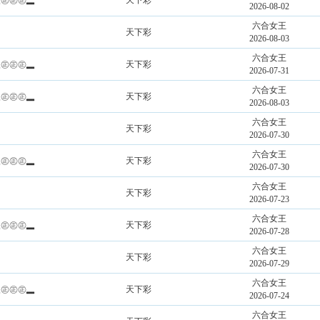
▂㊣㊣㊣▂
天下彩
2026-08-02
六合女王
天下彩
2026-08-03
六合女王
▂㊣㊣㊣▂
天下彩
2026-07-31
六合女王
▂㊣㊣㊣▂
天下彩
2026-08-03
六合女王
天下彩
2026-07-30
六合女王
▂㊣㊣㊣▂
天下彩
2026-07-30
六合女王
天下彩
2026-07-23
六合女王
▂㊣㊣㊣▂
天下彩
2026-07-28
六合女王
天下彩
2026-07-29
六合女王
▂㊣㊣㊣▂
天下彩
2026-07-24
六合女王