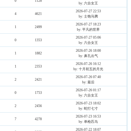
0
1128
by: 六合女王
2026-07-27 22:53
4
4621
by: 士饱马腾
2026-07-27 18:23
1
2499
by: 平凡的世界
2026-07-27 05:06
0
1353
by: 六合女王
2026-07-26 18:00
1
1882
by: 鼻孔出气
2026-07-26 16:12
1
2353
by: 十月初五的月光
2026-07-26 07:40
2
2421
by: 最后
2026-07-26 01:17
0
1753
by: 六合女王
2026-07-23 18:02
2
2456
by: 蛇打七寸
2026-07-23 16:53
7
4278
by: 单枪匹马
2026-07-22 18:07