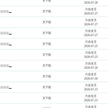
天下彩
2026-07-28
六合女王
▂㊣㊣㊣▂
天下彩
2026-07-27
六合女王
天下彩
2026-07-27
六合女王
▂㊣㊣㊣▂
天下彩
2026-07-27
六合女王
▂㊣㊣㊣▂
天下彩
2026-07-25
六合女王
天下彩
2026-07-25
六合女王
▂㊣㊣㊣▂
天下彩
2026-07-26
六合女王
天下彩
2026-07-26
六合女王
▂㊣㊣㊣▂
天下彩
2026-07-23
六合女王
天下彩
2026-07-23
六合女王