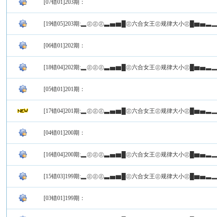
[07错01]203期：
[19错05]203期:▂㊣㊣㊣▃▅▆█㊣六合女王㊣规律大小㊣█▆▅▃
[06错01]202期：
[18错04]202期:▂㊣㊣㊣▃▅▆█㊣六合女王㊣规律大小㊣█▆▅▃
[05错01]201期：
[17错04]201期:▂㊣㊣㊣▃▅▆█㊣六合女王㊣规律大小㊣█▆▅▃
[04错01]200期：
[16错04]200期:▂㊣㊣㊣▃▅▆█㊣六合女王㊣规律大小㊣█▆▅▃
[15错03]199期:▂㊣㊣㊣▃▅▆█㊣六合女王㊣规律大小㊣█▆▅▃
[03错01]199期：