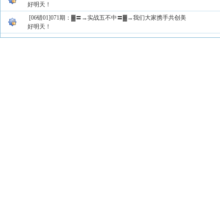
好明天！
[06错01]071期：▓〓→实战五不中〓▓→我们大家携手共创美
好明天！