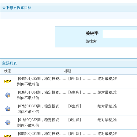
天下彩
»
搜索目标
关键字
级搜索
主题列表
状态
标题
[04错01]085期，稳定投资……【6生肖】…………绝对最稳,准
到你不敢相信！
[03错01]084期，稳定投资……【6生肖】…………绝对最稳,准
到你不敢相信！
[02错01]083期，稳定投资……【6生肖】…………绝对最稳,准
到你不敢相信！
[01错00]082期，稳定投资……【6生肖】…………绝对最稳,准
到你不敢相信！
[00错00]081期，稳定投资……【6生肖】…………绝对最稳,准