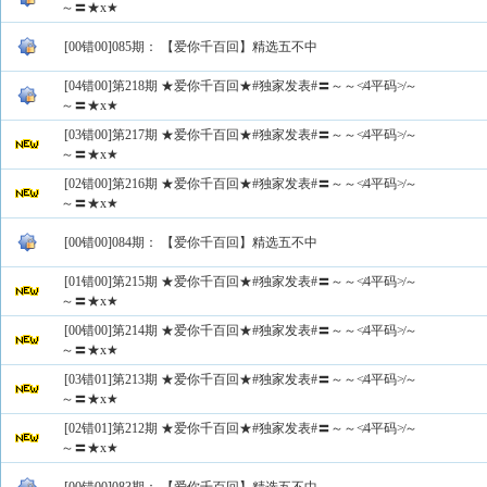
～〓★x★
[00错00]085期： 【爱你千百回】精选五不中
[04错00]第218期 ★爱你千百回★#独家发表#〓～～≮4平码≯～
～〓★x★
[03错00]第217期 ★爱你千百回★#独家发表#〓～～≮4平码≯～
～〓★x★
[02错00]第216期 ★爱你千百回★#独家发表#〓～～≮4平码≯～
～〓★x★
[00错00]084期： 【爱你千百回】精选五不中
[01错00]第215期 ★爱你千百回★#独家发表#〓～～≮4平码≯～
～〓★x★
[00错00]第214期 ★爱你千百回★#独家发表#〓～～≮4平码≯～
～〓★x★
[03错01]第213期 ★爱你千百回★#独家发表#〓～～≮4平码≯～
～〓★x★
[02错01]第212期 ★爱你千百回★#独家发表#〓～～≮4平码≯～
～〓★x★