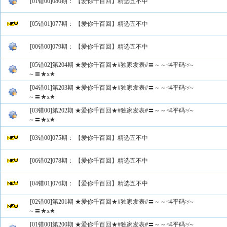
[01错00]080期： 【爱你千百回】精选五不中
[05错01]077期： 【爱你千百回】精选五不中
[00错00]079期： 【爱你千百回】精选五不中
[05错02]第204期 ★爱你千百回★#独家发表#〓～～≮4平码≯～
～〓★x★
[04错01]第203期 ★爱你千百回★#独家发表#〓～～≮4平码≯～
～〓★x★
[03错00]第202期 ★爱你千百回★#独家发表#〓～～≮4平码≯～
～〓★x★
[03错00]075期： 【爱你千百回】精选五不中
[06错02]078期： 【爱你千百回】精选五不中
[04错01]076期： 【爱你千百回】精选五不中
[02错00]第201期 ★爱你千百回★#独家发表#〓～～≮4平码≯～
～〓★x★
[01错00]第200期 ★爱你千百回★#独家发表#〓～～≮4平码≯～