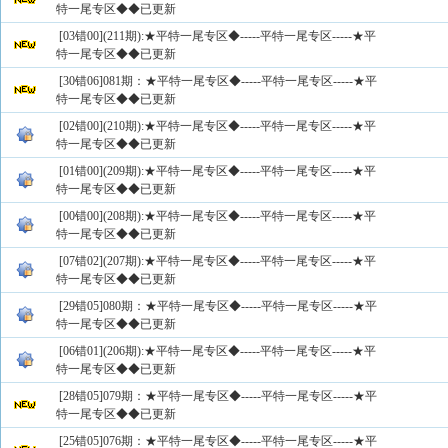
特一尾专区◆◆已更新
[03错00](211期):★平特一尾专区◆-----平特一尾专区-----★平
特一尾专区◆◆已更新
[30错06]081期：★平特一尾专区◆-----平特一尾专区-----★平
特一尾专区◆◆已更新
[02错00](210期):★平特一尾专区◆-----平特一尾专区-----★平
特一尾专区◆◆已更新
[01错00](209期):★平特一尾专区◆-----平特一尾专区-----★平
特一尾专区◆◆已更新
[00错00](208期):★平特一尾专区◆-----平特一尾专区-----★平
特一尾专区◆◆已更新
[07错02](207期):★平特一尾专区◆-----平特一尾专区-----★平
特一尾专区◆◆已更新
[29错05]080期：★平特一尾专区◆-----平特一尾专区-----★平
特一尾专区◆◆已更新
[06错01](206期):★平特一尾专区◆-----平特一尾专区-----★平
特一尾专区◆◆已更新
[28错05]079期：★平特一尾专区◆-----平特一尾专区-----★平
特一尾专区◆◆已更新
[25错05]076期：★平特一尾专区◆-----平特一尾专区-----★平