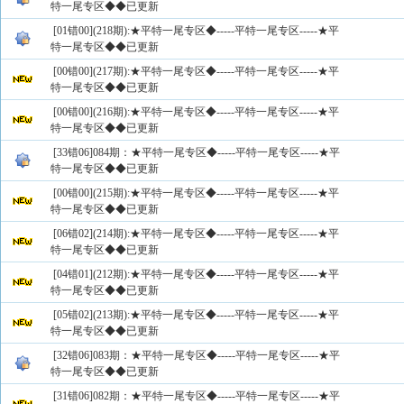
特一尾专区◆◆已更新
[01错00](218期):★平特一尾专区◆-----平特一尾专区-----★平
特一尾专区◆◆已更新
[00错00](217期):★平特一尾专区◆-----平特一尾专区-----★平
特一尾专区◆◆已更新
[00错00](216期):★平特一尾专区◆-----平特一尾专区-----★平
特一尾专区◆◆已更新
[33错06]084期：★平特一尾专区◆-----平特一尾专区-----★平
特一尾专区◆◆已更新
[00错00](215期):★平特一尾专区◆-----平特一尾专区-----★平
特一尾专区◆◆已更新
[06错02](214期):★平特一尾专区◆-----平特一尾专区-----★平
特一尾专区◆◆已更新
[04错01](212期):★平特一尾专区◆-----平特一尾专区-----★平
特一尾专区◆◆已更新
[05错02](213期):★平特一尾专区◆-----平特一尾专区-----★平
特一尾专区◆◆已更新
[32错06]083期：★平特一尾专区◆-----平特一尾专区-----★平
特一尾专区◆◆已更新
[31错06]082期：★平特一尾专区◆-----平特一尾专区-----★平