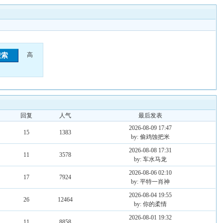
高
回复
人气
最后发表
2026-08-09 17:47
15
1383
by: 偷鸡蚀把米
2026-08-08 17:31
11
3578
by: 车水马龙
2026-08-06 02:10
17
7924
by: 平特一肖神
2026-08-04 19:55
26
12464
by: 你的柔情
2026-08-01 19:32
11
8858