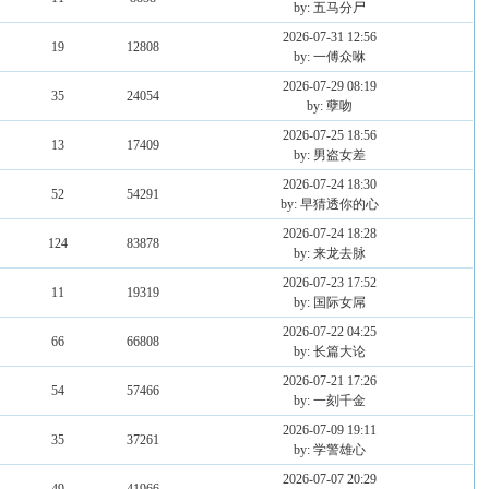
by: 五马分尸
2026-07-31 12:56
19
12808
by: 一傅众咻
2026-07-29 08:19
35
24054
by: 孽吻
2026-07-25 18:56
13
17409
by: 男盗女差
2026-07-24 18:30
52
54291
by: 早猜透你的心
2026-07-24 18:28
124
83878
by: 来龙去脉
2026-07-23 17:52
11
19319
by: 国际女屌
2026-07-22 04:25
66
66808
by: 长篇大论
2026-07-21 17:26
54
57466
by: 一刻千金
2026-07-09 19:11
35
37261
by: 学警雄心
2026-07-07 20:29