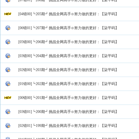
[07错01]┗208期┛挑战全网高手⊙努力做的更好：【柒平码】
[04错00]┗205期┛挑战全网高手⊙努力做的更好：【柒平码】
[06错01]┗207期┛挑战全网高手⊙努力做的更好：【柒平码】
[05错00]┗206期┛挑战全网高手⊙努力做的更好：【柒平码】
[03错00]┗204期┛挑战全网高手⊙努力做的更好：【柒平码】
[02错00]┗203期┛挑战全网高手⊙努力做的更好：【柒平码】
[01错00]┗202期┛挑战全网高手⊙努力做的更好：【柒平码】
[00错00]┗201期┛挑战全网高手⊙努力做的更好：【柒平码】
[03错01]┗200期┛挑战全网高手⊙努力做的更好：【柒平码】
[02错01]┗199期┛挑战全网高手⊙努力做的更好：【柒平码】