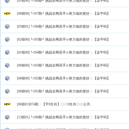
[01错00]┗198期┛挑战全网高手⊙努力做的更好：【柒平码】
[00错00]┗197期┛挑战全网高手⊙努力做的更好：【柒平码】
[03错01]┗196期┛挑战全网高手⊙努力做的更好：【柒平码】
[02错00]┗195期┛挑战全网高手⊙努力做的更好：【柒平码】
[01错00]┗194期┛挑战全网高手⊙努力做的更好：【柒平码】
[00错00]┗193期┛挑战全网高手⊙努力做的更好：【柒平码】
[00错00]┗192期┛挑战全网高手⊙努力做的更好：【柒平码】
[00错00]┗191期┛挑战全网高手⊙努力做的更好：【柒平码】
[06错01]074期：【平9生肖】◇◇9生肖◇◇公开。
[13错01]┗190期┛挑战全网高手⊙努力做的更好：【柒平码】