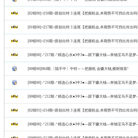
[02错00]≮218期≯原创出特 3 连尾【把握机会,本期势不可挡出肖出
[01错00]≮217期≯原创出特 3 连尾【把握机会,本期势不可挡出肖出
[00错00]≮216期≯原创出特 3 连尾【把握机会,本期势不可挡出肖出
[00错00]↗217期↗精选心水●3中3●---跟下赚大钱---奔驰宝马不是梦--
[00错00]084期.〔陆不中〕中特～～把握机 会赚大钱,横财致富!
[00错00]↗216期↗精选心水●3中3●---跟下赚大钱---奔驰宝马不是梦--
[00错00]↗212期↗精选心水●3中3●---跟下赚大钱---奔驰宝马不是梦--
[02错01]≮214期≯原创出特 3 连尾【把握机会,本期势不可挡出肖出
[00错00]↗213期↗精选心水●3中3●---跟下赚大钱---奔驰宝马不是梦--