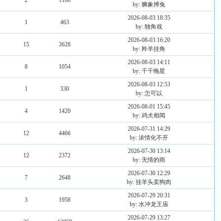
2
1168
by: 狮象搏兔
2026-08-03 18:35
1
463
by: 独角戏
2026-08-03 16:20
15
3628
by: 羚羊挂角
2026-08-03 14:11
8
1054
by: 千千晚星
2026-08-03 12:53
1
330
by: 怎可以
2026-08-01 15:45
4
1420
by: 鸡犬相闻
2026-07-31 14:29
12
4466
by: 浓情化不开
2026-07-30 13:14
12
2372
by: 无情的雨
2026-07-30 12:29
7
2648
by: 挂羊头卖狗肉
2026-07-29 20:31
3
1958
by: 水冲龙王庙
2026-07-29 13:27