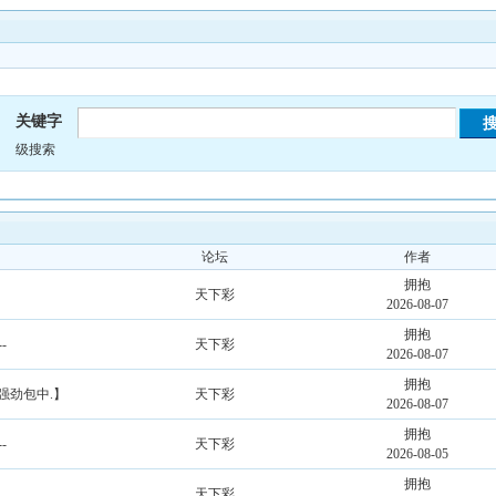
关键字
级搜索
论坛
作者
拥抱
天下彩
2026-08-07
拥抱
-
天下彩
2026-08-07
拥抱
码强劲包中.】
天下彩
2026-08-07
拥抱
-
天下彩
2026-08-05
拥抱
天下彩