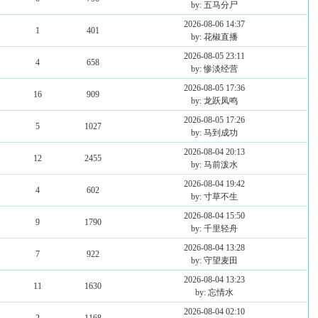
by: 五马分尸
2026-08-06 14:37
1
401
by: 花椒直播
2026-08-05 23:11
4
658
by: 惨淡经营
2026-08-05 17:36
16
909
by: 龙跃凤鸣
2026-08-05 17:26
5
1027
by: 马到成功
2026-08-04 20:13
12
2455
by: 马前泼水
2026-08-04 19:42
4
602
by: 寸草不生
2026-08-04 15:50
9
1790
by: 千里轻舟
2026-08-04 13:28
7
922
by: 守望麦田
2026-08-04 13:23
11
1630
by: 忘情水
2026-08-04 02:10