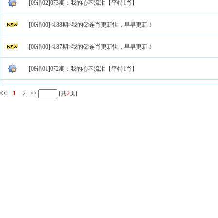
[09错02]073期：我的心不流泪【平特1肖】
[00错00]≮188期≯我的②连肖更新快，早早更新！
[00错00]≮187期≯我的②连肖更新快，早早更新！
[08错01]072期：我的心不流泪【平特1肖】
<<
1
2
>>
[共
2
页]