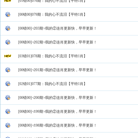
[01错00]076期：我的心不流泪【平特1肖】
[00错00]079期：我的心不流泪【平特1肖】
[00错00]≮203期≯我的②连肖更新快，早早更新！
[00错00]≮202期≯我的②连肖更新快，早早更新！
[03错01]078期：我的心不流泪【平特1肖】
[00错00]≮201期≯我的②连肖更新快，早早更新！
[02错01]077期：我的心不流泪【平特1肖】
[00错00]≮200期≯我的②连肖更新快，早早更新！
[00错00]≮199期≯我的②连肖更新快，早早更新！
[00错00]≮198期≯我的②连肖更新快，早早更新！