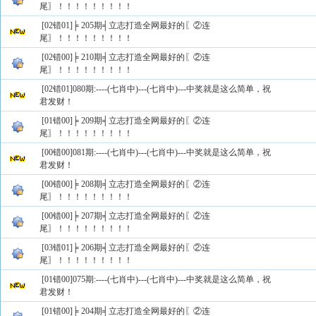
尾〗！！！！！！！！！
[02错01]╞ 205期╡立志打造全网最好的〖②连
尾〗！！！！！！！！！
[02错00]╞ 210期╡立志打造全网最好的〖②连
尾〗！！！！！！！！！
[02错01]080期:----(七肖中)---(七肖中)---中奖就是这么简单，祝
君发财！
[01错00]╞ 209期╡立志打造全网最好的〖②连
尾〗！！！！！！！！！
[00错00]081期:----(七肖中)---(七肖中)---中奖就是这么简单，祝
君发财！
[00错00]╞ 208期╡立志打造全网最好的〖②连
尾〗！！！！！！！！！
[00错00]╞ 207期╡立志打造全网最好的〖②连
尾〗！！！！！！！！！
[03错01]╞ 206期╡立志打造全网最好的〖②连
尾〗！！！！！！！！！
[01错00]075期:----(七肖中)---(七肖中)---中奖就是这么简单，祝
君发财！
[01错00]╞ 204期╡立志打造全网最好的〖②连