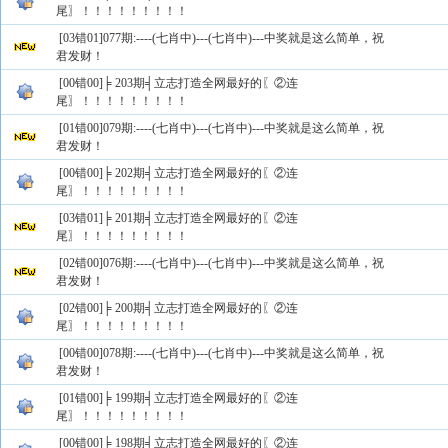
尾〗！！！！！！！！！
[03错01]077期:----(七肖中)---(七肖中)---中奖就是这么简单，祝
君发财！
[00错00]╞ 203期╡立志打造全网最好的〖②连
尾〗！！！！！！！！！
[01错00]079期:----(七肖中)---(七肖中)---中奖就是这么简单，祝
君发财！
[00错00]╞ 202期╡立志打造全网最好的〖②连
尾〗！！！！！！！！！
[03错01]╞ 201期╡立志打造全网最好的〖②连
尾〗！！！！！！！！！
[02错00]076期:----(七肖中)---(七肖中)---中奖就是这么简单，祝
君发财！
[02错00]╞ 200期╡立志打造全网最好的〖②连
尾〗！！！！！！！！！
[00错00]078期:----(七肖中)---(七肖中)---中奖就是这么简单，祝
君发财！
[01错00]╞ 199期╡立志打造全网最好的〖②连
尾〗！！！！！！！！！
[00错00]╞ 198期╡立志打造全网最好的〖②连