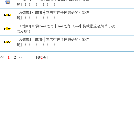
尾〗！！！！！！！！！
[03错01]╞ 188期╡立志打造全网最好的〖②连
尾〗！！！！！！！！！
[00错00]073期:----(七肖中)---(七肖中)---中奖就是这么简单，祝
君发财！
[02错01]╞ 187期╡立志打造全网最好的〖②连
尾〗！！！！！！！！！
<<
1
2
>>
[共
2
页]