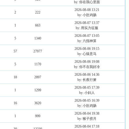
by: 你在我心里面
2026-08-08 13:21
2
222
by: 小肚鸡肠
2026-08-07 13:37
1
663
by: 用实力征服
2026-08-07 13:05
5
1340
by: 六指神算
2026-08-06 19:15
57
27977
by: 心猿意马
2026-08-06 19:08
5
1170
by: 你不在我好冷
2026-08-06 14:36
18
2897
by: 长夜行箫
2026-08-05 17:39
1
1299
by: 小妇人
2026-08-05 16:39
16
3620
by: 小肚鸡肠
2026-08-04 19:38
1
999
by: 猴子捞月
2026-08-04 17:18