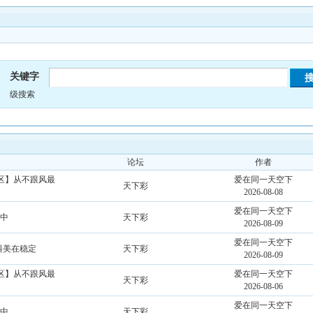
关键字
级搜索
论坛
作者
专区】从不跟风最
爱在同一天空下
天下彩
2026-08-08
爱在同一天空下
手中
天下彩
2026-08-09
爱在同一天空下
料美在稳定
天下彩
2026-08-09
专区】从不跟风最
爱在同一天空下
天下彩
2026-08-06
爱在同一天空下
手中
天下彩