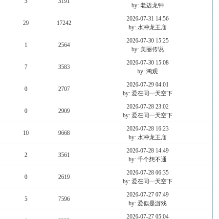
5
3191
by: 老迈龙钟
2026-07-31 14:56
29
17242
by: 水冲龙王庙
2026-07-30 15:25
1
2564
by: 美丽传说
2026-07-30 15:08
7
3583
by: 鸿观
2026-07-29 04:01
0
2707
by: 爱在同一天空下
2026-07-28 23:02
0
2909
by: 爱在同一天空下
2026-07-28 16:23
10
9668
by: 水冲龙王庙
2026-07-28 14:49
2
3561
by: 千个想不通
2026-07-28 06:35
0
2619
by: 爱在同一天空下
2026-07-27 07:49
5
7596
by: 爱似是游戏
2026-07-27 05:04