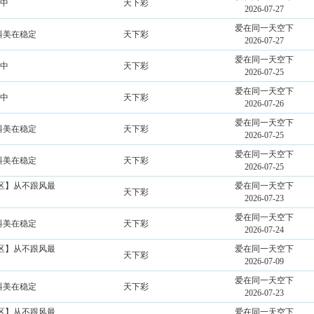
手中
天下彩
2026-07-27
爱在同一天空下
料美在稳定
天下彩
2026-07-27
爱在同一天空下
手中
天下彩
2026-07-25
爱在同一天空下
手中
天下彩
2026-07-26
爱在同一天空下
料美在稳定
天下彩
2026-07-25
爱在同一天空下
料美在稳定
天下彩
2026-07-25
专区】从不跟风最
爱在同一天空下
天下彩
2026-07-23
爱在同一天空下
料美在稳定
天下彩
2026-07-24
专区】从不跟风最
爱在同一天空下
天下彩
2026-07-09
爱在同一天空下
料美在稳定
天下彩
2026-07-23
专区】从不跟风最
爱在同一天空下