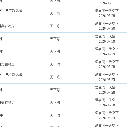
手中
天下彩
2026-07-31
专区】从不跟风最
爱在同一天空下
天下彩
2026-07-28
爱在同一天空下
料美在稳定
天下彩
2026-07-30
爱在同一天空下
手中
天下彩
2026-07-30
爱在同一天空下
手中
天下彩
2026-07-29
爱在同一天空下
料美在稳定
天下彩
2026-07-28
专区】从不跟风最
爱在同一天空下
天下彩
2026-07-25
爱在同一天空下
手中
天下彩
2026-07-28
爱在同一天空下
料美在稳定
天下彩
2026-07-28
爱在同一天空下
手中
天下彩
2026-07-24
爱在同一天空下