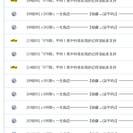
[00错00]『079期』平特 1 尾中特喜欢我的记得顶贴多支持
[00错00]┏203期┓一生痴恋━━━━━【稳赚→(柒平码)】━━━
[00错00]┏202期┓一生痴恋━━━━━【稳赚→(柒平码)】━━━
[13错03]『076期』平特 1 尾中特喜欢我的记得顶贴多支持
[15错03]『078期』平特 1 尾中特喜欢我的记得顶贴多支持
[14错03]『077期』平特 1 尾中特喜欢我的记得顶贴多支持
[00错00]┏201期┓一生痴恋━━━━━【稳赚→(柒平码)】━━━
[04错01]┏200期┓一生痴恋━━━━━【稳赚→(柒平码)】━━━
[03错01]┏199期┓一生痴恋━━━━━【稳赚→(柒平码)】━━━
[02错00]┏198期┓一生痴恋━━━━━【稳赚→(柒平码)】━━━