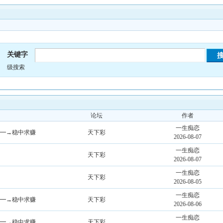
关键字
级搜索
论坛
作者
一生痴恋
━━→稳中求赚
天下彩
2026-08-07
一生痴恋
天下彩
2026-08-07
一生痴恋
天下彩
2026-08-05
一生痴恋
━━→稳中求赚
天下彩
2026-08-06
一生痴恋
━━→稳中求赚
天下彩