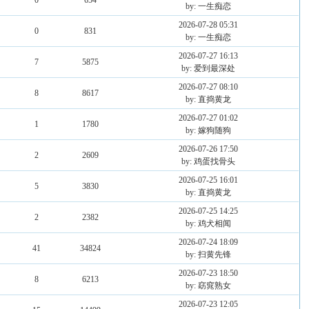
0
654
by: 一生痴恋
2026-07-28 05:31
0
831
by: 一生痴恋
2026-07-27 16:13
7
5875
by: 爱到最深处
2026-07-27 08:10
8
8617
by: 直捣黄龙
2026-07-27 01:02
1
1780
by: 嫁狗随狗
2026-07-26 17:50
2
2609
by: 鸡蛋找骨头
2026-07-25 16:01
5
3830
by: 直捣黄龙
2026-07-25 14:25
2
2382
by: 鸡犬相闻
2026-07-24 18:09
41
34824
by: 扫黄先锋
2026-07-23 18:50
8
6213
by: 窈窕熟女
2026-07-23 12:05