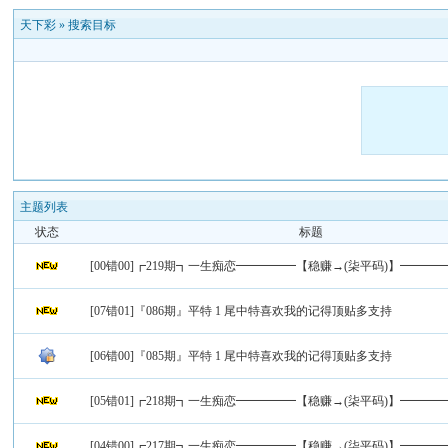
天下彩
»
搜索目标
主题列表
状态
标题
[00错00]┏219期┓一生痴恋━━━━━【稳赚→(柒平码)】━━━
[07错01]『086期』平特 1 尾中特喜欢我的记得顶贴多支持
[06错00]『085期』平特 1 尾中特喜欢我的记得顶贴多支持
[05错01]┏218期┓一生痴恋━━━━━【稳赚→(柒平码)】━━━
[04错00]┏217期┓一生痴恋━━━━━【稳赚→(柒平码)】━━━