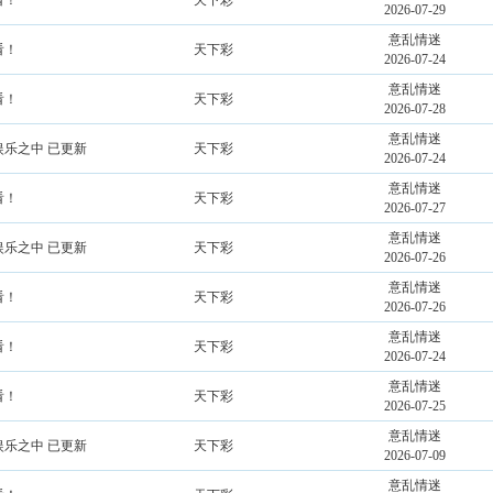
看！
天下彩
2026-07-29
意乱情迷
看！
天下彩
2026-07-24
意乱情迷
看！
天下彩
2026-07-28
意乱情迷
娱乐之中 已更新
天下彩
2026-07-24
意乱情迷
看！
天下彩
2026-07-27
意乱情迷
娱乐之中 已更新
天下彩
2026-07-26
意乱情迷
看！
天下彩
2026-07-26
意乱情迷
看！
天下彩
2026-07-24
意乱情迷
看！
天下彩
2026-07-25
意乱情迷
娱乐之中 已更新
天下彩
2026-07-09
意乱情迷