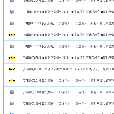
[10错02]204期意乱情迷→《3连尾》→《3连尾》→精彩不断，请查
[01错00]079期:≡原创平码③个期期中≡【★原创平码③个】≡赢钱于
[09错01]203期意乱情迷→《3连尾》→《3连尾》→精彩不断，请查
[10错03]076期:≡原创平码③个期期中≡【★原创平码③个】≡赢钱于
[08错00]202期意乱情迷→《3连尾》→《3连尾》→精彩不断，请查
[00错00]078期:≡原创平码③个期期中≡【★原创平码③个】≡赢钱于
[11错04]077期:≡原创平码③个期期中≡【★原创平码③个】≡赢钱于
[07错00]201期意乱情迷→《3连尾》→《3连尾》→精彩不断，请查
[06错00]200期意乱情迷→《3连尾》→《3连尾》→精彩不断，请查
[05错00]199期意乱情迷→《3连尾》→《3连尾》→精彩不断，请查