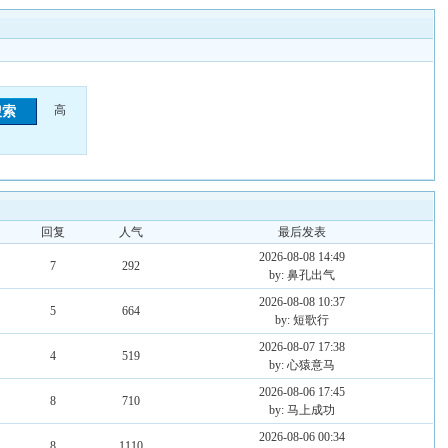
高
回复
人气
最后发表
2026-08-08 14:49
7
292
by: 鼻孔出气
2026-08-08 10:37
5
664
by: 短歌行
2026-08-07 17:38
4
519
by: 心猿意马
2026-08-06 17:45
8
710
by: 马上成功
2026-08-06 00:34
8
1110