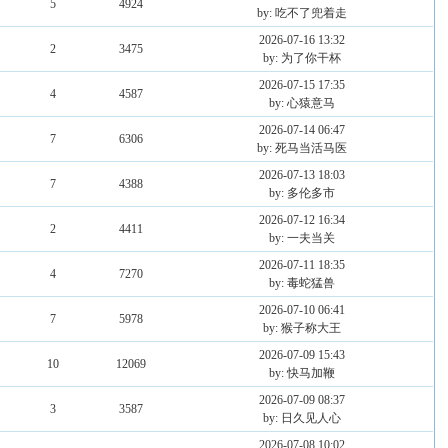
5
4924
by: 吃不了兜着走
2026-07-16 13:32
2
3475
by: 为了你干杯
2026-07-15 17:35
4
4587
by: 心猿意马
2026-07-14 06:47
7
6306
by: 死马当活马医
2026-07-13 18:03
7
4388
by: 多伦多市
2026-07-12 16:34
2
4411
by: 一夫当关
2026-07-11 18:35
4
7270
by: 毒蛇猛兽
2026-07-10 06:41
7
5978
by: 猴子称大王
2026-07-09 15:43
10
12069
by: 快马加鞭
2026-07-09 08:37
3
3587
by: 日久见人心
2026-07-08 10:02