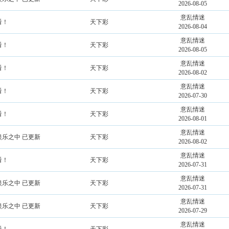
2026-08-05
意乱情迷
看！
天下彩
2026-08-04
意乱情迷
看！
天下彩
2026-08-05
意乱情迷
看！
天下彩
2026-08-02
意乱情迷
看！
天下彩
2026-07-30
意乱情迷
看！
天下彩
2026-08-01
意乱情迷
娱乐之中 已更新
天下彩
2026-08-02
意乱情迷
看！
天下彩
2026-07-31
意乱情迷
娱乐之中 已更新
天下彩
2026-07-31
意乱情迷
娱乐之中 已更新
天下彩
2026-07-29
意乱情迷