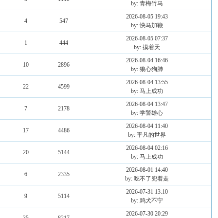
by: 青梅竹马
2026-08-05 19:43
4
547
by: 快马加鞭
2026-08-05 07:37
1
444
by: 摸着天
2026-08-04 16:46
10
2896
by: 狼心狗肺
2026-08-04 13:55
22
4599
by: 马上成功
2026-08-04 13:47
7
2178
by: 学警雄心
2026-08-04 11:40
17
4486
by: 平凡的世界
2026-08-04 02:16
20
5144
by: 马上成功
2026-08-01 14:40
6
2335
by: 吃不了兜着走
2026-07-31 13:10
9
5114
by: 鸡犬不宁
2026-07-30 20:29