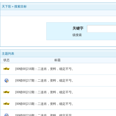
天下彩
»
搜索目标
关键字
级搜索
主题列表
状态
标题
[00错00]218期：二连肖，资料，稳定不亏。
[00错00]217期：二连肖，资料，稳定不亏。
[00错00]212期：二连肖，资料，稳定不亏。
[00错00]213期：二连肖，资料，稳定不亏。
[00错00]216期：二连肖，资料，稳定不亏。