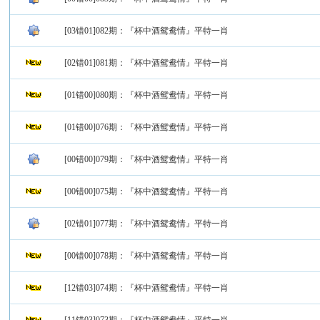
[03错01]082期：『杯中酒鸳鸯情』平特一肖
[02错01]081期：『杯中酒鸳鸯情』平特一肖
[01错00]080期：『杯中酒鸳鸯情』平特一肖
[01错00]076期：『杯中酒鸳鸯情』平特一肖
[00错00]079期：『杯中酒鸳鸯情』平特一肖
[00错00]075期：『杯中酒鸳鸯情』平特一肖
[02错01]077期：『杯中酒鸳鸯情』平特一肖
[00错00]078期：『杯中酒鸳鸯情』平特一肖
[12错03]074期：『杯中酒鸳鸯情』平特一肖