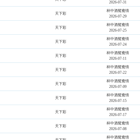
2026-07-31
杯中酒鸳鸯情
天下彩
2026-07-29
杯中酒鸳鸯情
天下彩
2026-07-25
杯中酒鸳鸯情
天下彩
2026-07-24
杯中酒鸳鸯情
天下彩
2026-07-11
杯中酒鸳鸯情
天下彩
2026-07-22
杯中酒鸳鸯情
天下彩
2026-07-09
杯中酒鸳鸯情
天下彩
2026-07-15
杯中酒鸳鸯情
天下彩
2026-07-17
杯中酒鸳鸯情
天下彩
2026-07-08
杯中酒鸳鸯情