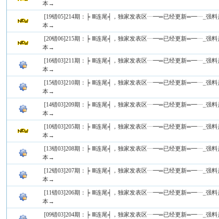
本→
[19错05]214期：╞ Ⅲ连尾╡，独家发表区┈━═已经更新═━┈_
本→
[20错06]215期：╞ Ⅲ连尾╡，独家发表区┈━═已经更新═━┈_
本→
[16错03]211期：╞ Ⅲ连尾╡，独家发表区┈━═已经更新═━┈_
本→
[15错03]210期：╞ Ⅲ连尾╡，独家发表区┈━═已经更新═━┈_
本→
[14错03]209期：╞ Ⅲ连尾╡，独家发表区┈━═已经更新═━┈_
本→
[10错03]205期：╞ Ⅲ连尾╡，独家发表区┈━═已经更新═━┈_
本→
[13错03]208期：╞ Ⅲ连尾╡，独家发表区┈━═已经更新═━┈_
本→
[12错03]207期：╞ Ⅲ连尾╡，独家发表区┈━═已经更新═━┈_
本→
[11错03]206期：╞ Ⅲ连尾╡，独家发表区┈━═已经更新═━┈_
本→
[09错03]204期：╞ Ⅲ连尾╡，独家发表区┈━═已经更新═━┈_