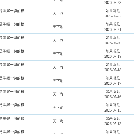
天下彩
2026-07-23
强料是掌握一切的根
如果听见
天下彩
2026-07-22
强料是掌握一切的根
如果听见
天下彩
2026-07-21
强料是掌握一切的根
如果听见
天下彩
2026-07-20
强料是掌握一切的根
如果听见
天下彩
2026-07-18
强料是掌握一切的根
如果听见
天下彩
2026-07-18
强料是掌握一切的根
如果听见
天下彩
2026-07-17
强料是掌握一切的根
如果听见
天下彩
2026-07-16
强料是掌握一切的根
如果听见
天下彩
2026-07-15
强料是掌握一切的根
如果听见
天下彩
2026-07-13
强料是掌握一切的根
如果听见