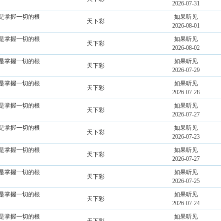
2026-07-31
强料是掌握一切的根
如果听见
天下彩
2026-08-01
强料是掌握一切的根
如果听见
天下彩
2026-08-02
强料是掌握一切的根
如果听见
天下彩
2026-07-29
强料是掌握一切的根
如果听见
天下彩
2026-07-28
强料是掌握一切的根
如果听见
天下彩
2026-07-27
强料是掌握一切的根
如果听见
天下彩
2026-07-23
强料是掌握一切的根
如果听见
天下彩
2026-07-27
强料是掌握一切的根
如果听见
天下彩
2026-07-25
强料是掌握一切的根
如果听见
天下彩
2026-07-24
强料是掌握一切的根
如果听见