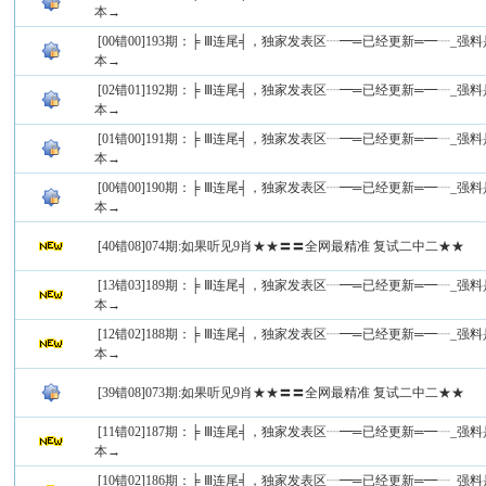
本→
[00错00]193期：╞ Ⅲ连尾╡，独家发表区┈━═已经更新═━┈_
本→
[02错01]192期：╞ Ⅲ连尾╡，独家发表区┈━═已经更新═━┈_
本→
[01错00]191期：╞ Ⅲ连尾╡，独家发表区┈━═已经更新═━┈_
本→
[00错00]190期：╞ Ⅲ连尾╡，独家发表区┈━═已经更新═━┈_
本→
[40错08]074期:如果听见9肖★★〓〓全网最精准 复试二中二★★
[13错03]189期：╞ Ⅲ连尾╡，独家发表区┈━═已经更新═━┈_
本→
[12错02]188期：╞ Ⅲ连尾╡，独家发表区┈━═已经更新═━┈_
本→
[39错08]073期:如果听见9肖★★〓〓全网最精准 复试二中二★★
[11错02]187期：╞ Ⅲ连尾╡，独家发表区┈━═已经更新═━┈_
本→
[10错02]186期：╞ Ⅲ连尾╡，独家发表区┈━═已经更新═━┈_