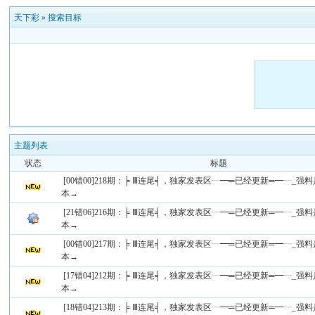
天下彩
»
搜索目标
主题列表
状态
标题
[00错00]218期：╞ Ⅲ连尾╡，独家发表区┈━═已经更新═━┈_
本→
[21错06]216期：╞ Ⅲ连尾╡，独家发表区┈━═已经更新═━┈_
本→
[00错00]217期：╞ Ⅲ连尾╡，独家发表区┈━═已经更新═━┈_
本→
[17错04]212期：╞ Ⅲ连尾╡，独家发表区┈━═已经更新═━┈_
本→
[18错04]213期：╞ Ⅲ连尾╡，独家发表区┈━═已经更新═━┈_