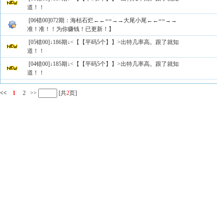
道！！
[06错00]072期：海枯石烂←←==→→大尾小尾←←==→→
准！准！！为你赚钱！已更新！】
[05错00]↓186期↓<【【平码5个】】>出特几率高。跟了就知
道！！
[04错00]↓185期↓<【【平码5个】】>出特几率高。跟了就知
道！！
<<
1
2
>>
[共
2
页]