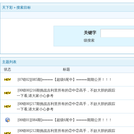
天下彩
»
搜索目标
关键字
级搜索
主题列表
状态
标题
[07错02][085期]════【超级6尾中】════期期公开！！！
[00错00]216期挑战吉利里所有的②中②高手，不妨大胆的跟踪
一下看,请大家小心参考
[00错00]217期挑战吉利里所有的②中②高手，不妨大胆的跟踪
一下看,请大家小心参考
[06错01][084期]════【超级6尾中】════期期公开！！！
[00错00]212期挑战吉利里所有的②中②高手，不妨大胆的跟踪