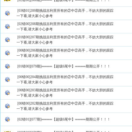
[02错00][080期]════【超级6尾中】════期期公开！！！
[03错01]209期挑战吉利里所有的②中②高手，不妨大胆的跟踪
一下看,请大家小心参考
[02错00]208期挑战吉利里所有的②中②高手，不妨大胆的跟踪
一下看,请大家小心参考
[01错00]207期挑战吉利里所有的②中②高手，不妨大胆的跟踪
一下看,请大家小心参考
[00错00]206期挑战吉利里所有的②中②高手，不妨大胆的跟踪
一下看,请大家小心参考
[01错00][079期]════【超级6尾中】════期期公开！！！
[00错00]204期挑战吉利里所有的②中②高手，不妨大胆的跟踪
一下看,请大家小心参考
[00错00]203期挑战吉利里所有的②中②高手，不妨大胆的跟踪
一下看,请大家小心参考
[00错00]202期挑战吉利里所有的②中②高手，不妨大胆的跟踪
一下看,请大家小心参考
[02错01][077期]════【超级6尾中】════期期公开！！！