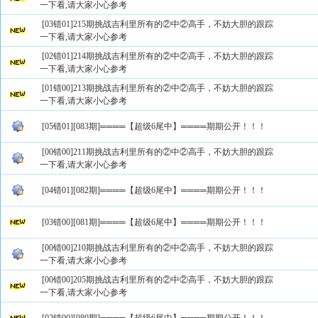
一下看,请大家小心参考
[03错01]215期挑战吉利里所有的②中②高手，不妨大胆的跟踪
一下看,请大家小心参考
[02错01]214期挑战吉利里所有的②中②高手，不妨大胆的跟踪
一下看,请大家小心参考
[01错00]213期挑战吉利里所有的②中②高手，不妨大胆的跟踪
一下看,请大家小心参考
[05错01][083期]════【超级6尾中】════期期公开！！！
[00错00]211期挑战吉利里所有的②中②高手，不妨大胆的跟踪
一下看,请大家小心参考
[04错01][082期]════【超级6尾中】════期期公开！！！
[03错00][081期]════【超级6尾中】════期期公开！！！
[00错00]210期挑战吉利里所有的②中②高手，不妨大胆的跟踪
一下看,请大家小心参考
[00错00]205期挑战吉利里所有的②中②高手，不妨大胆的跟踪
一下看,请大家小心参考