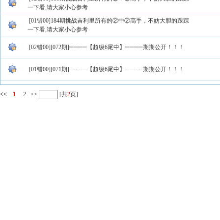
一下看,请大家小心参考
[01错00]184期挑战吉利里所有的②中②高手，不妨大胆的跟踪
一下看,请大家小心参考
[02错00][072期]════【超级6尾中】════期期公开！！！
[01错00][071期]════【超级6尾中】════期期公开！！！
<<
1
2
>>
[共
2
页]