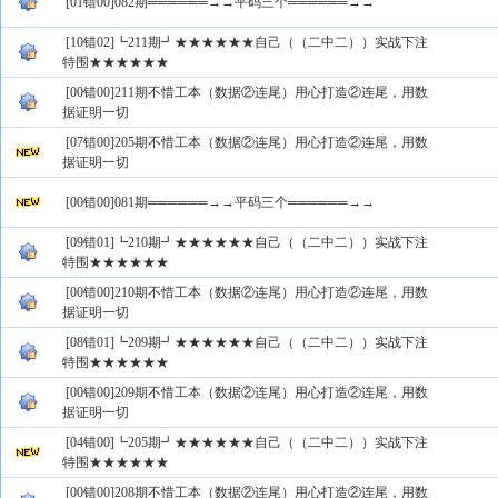
[01错00]082期══════→→平码三个══════→→
[10错02]┗211期┛★★★★★★自己（（二中二））实战下注
特围★★★★★★
[00错00]211期不惜工本（数据②连尾）用心打造②连尾，用数
据证明一切
[07错00]205期不惜工本（数据②连尾）用心打造②连尾，用数
据证明一切
[00错00]081期══════→→平码三个══════→→
[09错01]┗210期┛★★★★★★自己（（二中二））实战下注
特围★★★★★★
[00错00]210期不惜工本（数据②连尾）用心打造②连尾，用数
据证明一切
[08错01]┗209期┛★★★★★★自己（（二中二））实战下注
特围★★★★★★
[00错00]209期不惜工本（数据②连尾）用心打造②连尾，用数
据证明一切
[04错00]┗205期┛★★★★★★自己（（二中二））实战下注
特围★★★★★★
[00错00]208期不惜工本（数据②连尾）用心打造②连尾，用数