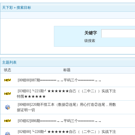
天下彩
»
搜索目标
关键字
级搜索
主题列表
状态
标题
[00错00]087期══════→→平码三个══════→→
[03错01]┗221期┛★★★★★★自己（（二中二））实战下注
特围★★★★★★
[00错00]220期不惜工本（数据②连尾）用心打造②连尾，用数
据证明一切
[05错02]086期══════→→平码三个══════→→
[02错00]┗220期┛★★★★★★自己（（二中二））实战下注