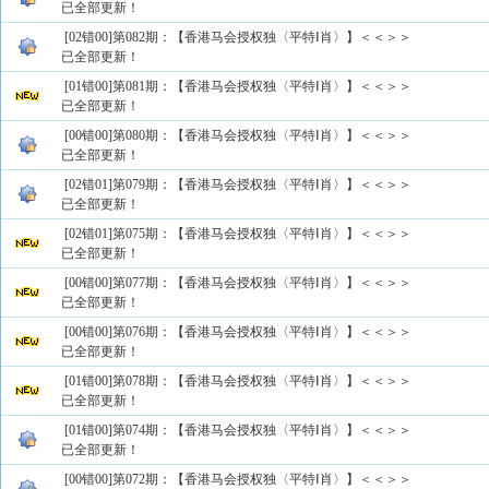
已全部更新！
[02错00]第082期：【香港马会授权独〈平特Ⅰ肖〉】＜＜＞＞
已全部更新！
[01错00]第081期：【香港马会授权独〈平特Ⅰ肖〉】＜＜＞＞
已全部更新！
[00错00]第080期：【香港马会授权独〈平特Ⅰ肖〉】＜＜＞＞
已全部更新！
[02错01]第079期：【香港马会授权独〈平特Ⅰ肖〉】＜＜＞＞
已全部更新！
[02错01]第075期：【香港马会授权独〈平特Ⅰ肖〉】＜＜＞＞
已全部更新！
[00错00]第077期：【香港马会授权独〈平特Ⅰ肖〉】＜＜＞＞
已全部更新！
[00错00]第076期：【香港马会授权独〈平特Ⅰ肖〉】＜＜＞＞
已全部更新！
[01错00]第078期：【香港马会授权独〈平特Ⅰ肖〉】＜＜＞＞
已全部更新！
[01错00]第074期：【香港马会授权独〈平特Ⅰ肖〉】＜＜＞＞
已全部更新！
[00错00]第072期：【香港马会授权独〈平特Ⅰ肖〉】＜＜＞＞