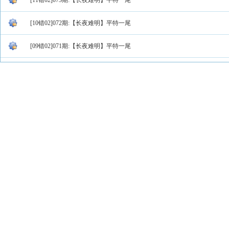
[11错02]073期:【长夜难明】平特一尾
[10错02]072期:【长夜难明】平特一尾
[09错02]071期:【长夜难明】平特一尾