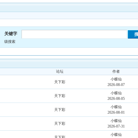
关键字
级搜索
论坛
作者
小蝶仙
天下彩
2026-08-07
小蝶仙
天下彩
2026-08-05
小蝶仙
天下彩
2026-08-01
小蝶仙
天下彩
2026-07-31
小蝶仙
天下彩