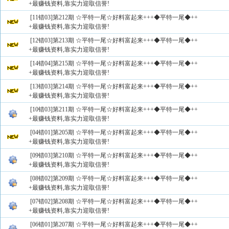
+最赚钱资料,靠实力迎取信誉!
[11错03]第212期 ☆平特一尾☆好料富起来+++◆平特一尾◆++
+最赚钱资料,靠实力迎取信誉!
[12错03]第213期 ☆平特一尾☆好料富起来+++◆平特一尾◆++
+最赚钱资料,靠实力迎取信誉!
[14错04]第215期 ☆平特一尾☆好料富起来+++◆平特一尾◆++
+最赚钱资料,靠实力迎取信誉!
[13错03]第214期 ☆平特一尾☆好料富起来+++◆平特一尾◆++
+最赚钱资料,靠实力迎取信誉!
[10错03]第211期 ☆平特一尾☆好料富起来+++◆平特一尾◆++
+最赚钱资料,靠实力迎取信誉!
[04错01]第205期 ☆平特一尾☆好料富起来+++◆平特一尾◆++
+最赚钱资料,靠实力迎取信誉!
[09错03]第210期 ☆平特一尾☆好料富起来+++◆平特一尾◆++
+最赚钱资料,靠实力迎取信誉!
[08错02]第209期 ☆平特一尾☆好料富起来+++◆平特一尾◆++
+最赚钱资料,靠实力迎取信誉!
[07错02]第208期 ☆平特一尾☆好料富起来+++◆平特一尾◆++
+最赚钱资料,靠实力迎取信誉!
[06错01]第207期 ☆平特一尾☆好料富起来+++◆平特一尾◆++