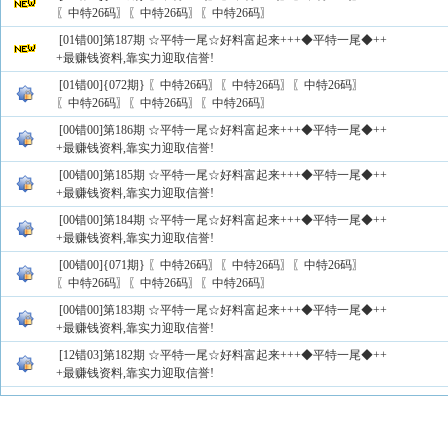
〖中特26码〗〖中特26码〗〖中特26码〗
[01错00]第187期 ☆平特一尾☆好料富起来+++◆平特一尾◆++
+最赚钱资料,靠实力迎取信誉!
[01错00]{072期} 〖中特26码〗〖中特26码〗〖中特26码〗
〖中特26码〗〖中特26码〗〖中特26码〗
[00错00]第186期 ☆平特一尾☆好料富起来+++◆平特一尾◆++
+最赚钱资料,靠实力迎取信誉!
[00错00]第185期 ☆平特一尾☆好料富起来+++◆平特一尾◆++
+最赚钱资料,靠实力迎取信誉!
[00错00]第184期 ☆平特一尾☆好料富起来+++◆平特一尾◆++
+最赚钱资料,靠实力迎取信誉!
[00错00]{071期} 〖中特26码〗〖中特26码〗〖中特26码〗
〖中特26码〗〖中特26码〗〖中特26码〗
[00错00]第183期 ☆平特一尾☆好料富起来+++◆平特一尾◆++
+最赚钱资料,靠实力迎取信誉!
[12错03]第182期 ☆平特一尾☆好料富起来+++◆平特一尾◆++
+最赚钱资料,靠实力迎取信誉!