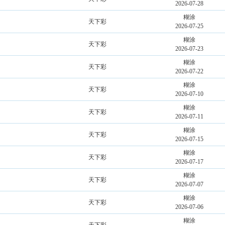
2026-07-28
糊涂
天下彩
2026-07-25
糊涂
天下彩
2026-07-23
糊涂
天下彩
2026-07-22
糊涂
天下彩
2026-07-10
糊涂
天下彩
2026-07-11
糊涂
天下彩
2026-07-15
糊涂
天下彩
2026-07-17
糊涂
天下彩
2026-07-07
糊涂
天下彩
2026-07-06
糊涂