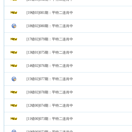
[19错03]081期：平特二连肖中
[18错02]080期：平特二连肖中
[17错02]079期：平特二连肖中
[13错01]075期：平特二连肖中
[14错02]076期：平特二连肖中
[15错02]077期：平特二连肖中
[16错02]078期：平特二连肖中
[12错00]074期：平特二连肖中
[11错00]073期：平特二连肖中