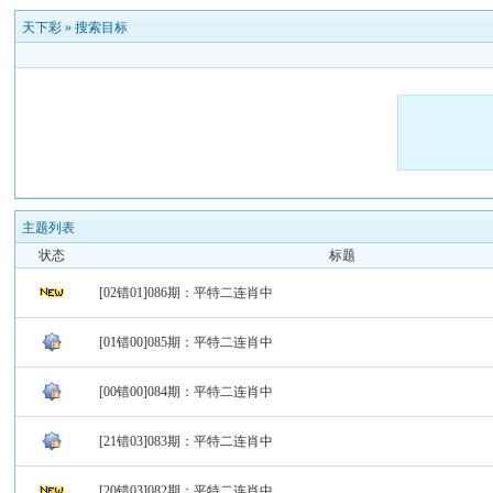
天下彩
»
搜索目标
主题列表
状态
标题
[02错01]086期：平特二连肖中
[01错00]085期：平特二连肖中
[00错00]084期：平特二连肖中
[21错03]083期：平特二连肖中
[20错03]082期：平特二连肖中