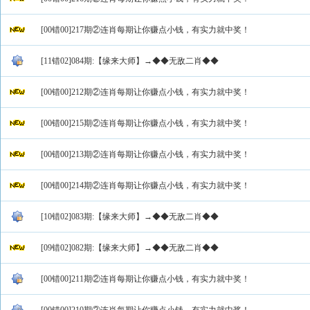
[00错00]217期②连肖每期让你赚点小钱，有实力就中奖！
[11错02]084期:【缘来大师】→◆◆无敌二肖◆◆
[00错00]212期②连肖每期让你赚点小钱，有实力就中奖！
[00错00]215期②连肖每期让你赚点小钱，有实力就中奖！
[00错00]213期②连肖每期让你赚点小钱，有实力就中奖！
[00错00]214期②连肖每期让你赚点小钱，有实力就中奖！
[10错02]083期:【缘来大师】→◆◆无敌二肖◆◆
[09错02]082期:【缘来大师】→◆◆无敌二肖◆◆
[00错00]211期②连肖每期让你赚点小钱，有实力就中奖！