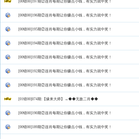
[00错00]197期②连肖每期让你赚点小钱，有实力就中奖！
[00错00]196期②连肖每期让你赚点小钱，有实力就中奖！
[00错00]195期②连肖每期让你赚点小钱，有实力就中奖！
[00错00]194期②连肖每期让你赚点小钱，有实力就中奖！
[00错00]193期②连肖每期让你赚点小钱，有实力就中奖！
[00错00]192期②连肖每期让你赚点小钱，有实力就中奖！
[00错00]191期②连肖每期让你赚点小钱，有实力就中奖！
[01错00]074期:【缘来大师】→◆◆无敌二肖◆◆
[00错00]190期②连肖每期让你赚点小钱，有实力就中奖！
[00错00]189期②连肖每期让你赚点小钱，有实力就中奖！