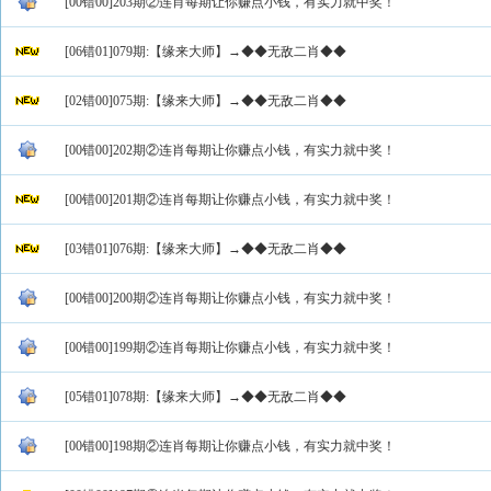
[00错00]203期②连肖每期让你赚点小钱，有实力就中奖！
[06错01]079期:【缘来大师】→◆◆无敌二肖◆◆
[02错00]075期:【缘来大师】→◆◆无敌二肖◆◆
[00错00]202期②连肖每期让你赚点小钱，有实力就中奖！
[00错00]201期②连肖每期让你赚点小钱，有实力就中奖！
[03错01]076期:【缘来大师】→◆◆无敌二肖◆◆
[00错00]200期②连肖每期让你赚点小钱，有实力就中奖！
[00错00]199期②连肖每期让你赚点小钱，有实力就中奖！
[05错01]078期:【缘来大师】→◆◆无敌二肖◆◆
[00错00]198期②连肖每期让你赚点小钱，有实力就中奖！