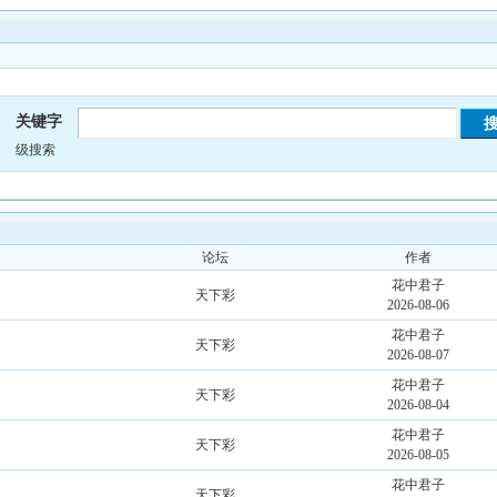
关键字
级搜索
论坛
作者
花中君子
天下彩
2026-08-06
花中君子
天下彩
2026-08-07
花中君子
天下彩
2026-08-04
花中君子
天下彩
2026-08-05
花中君子
天下彩