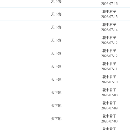
天下彩
2026-07-16
花中君子
天下彩
2026-07-15
花中君子
天下彩
2026-07-14
花中君子
天下彩
2026-07-12
花中君子
天下彩
2026-07-12
花中君子
天下彩
2026-07-11
花中君子
天下彩
2026-07-10
花中君子
天下彩
2026-07-08
花中君子
天下彩
2026-07-09
花中君子
天下彩
2026-07-08
花中君子