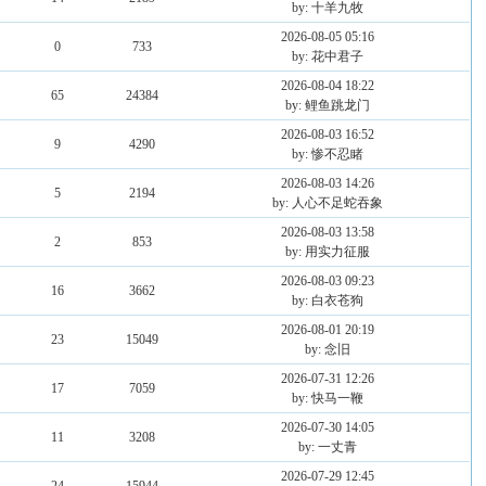
by: 十羊九牧
2026-08-05 05:16
0
733
by: 花中君子
2026-08-04 18:22
65
24384
by: 鲤鱼跳龙门
2026-08-03 16:52
9
4290
by: 惨不忍睹
2026-08-03 14:26
5
2194
by: 人心不足蛇吞象
2026-08-03 13:58
2
853
by: 用实力征服
2026-08-03 09:23
16
3662
by: 白衣苍狗
2026-08-01 20:19
23
15049
by: 念旧
2026-07-31 12:26
17
7059
by: 快马一鞭
2026-07-30 14:05
11
3208
by: 一丈青
2026-07-29 12:45