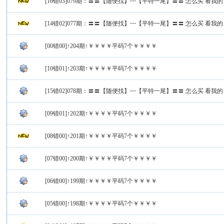
[16错03]079期：〓〓【随便找】┉【平特一尾】〓〓 怎么买 看我的
[14错02]077期：〓〓【随便找】┉【平特一尾】〓〓 怎么买 看我的
[00错00]↑204期↑￥￥￥￥平码7个￥￥￥￥
[10错01]↑203期↑￥￥￥￥平码7个￥￥￥￥
[15错02]078期：〓〓【随便找】┉【平特一尾】〓〓 怎么买 看我的
[09错01]↑202期↑￥￥￥￥平码7个￥￥￥￥
[08错00]↑201期↑￥￥￥￥平码7个￥￥￥￥
[07错00]↑200期↑￥￥￥￥平码7个￥￥￥￥
[06错00]↑199期↑￥￥￥￥平码7个￥￥￥￥
[05错00]↑198期↑￥￥￥￥平码7个￥￥￥￥