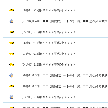
[09错00]↑217期↑￥￥￥￥平码7个￥￥￥￥
[21错04]084期：〓〓【随便找】┉【平特一尾】〓〓 怎么买 看我的
[05错00]↑213期↑￥￥￥￥平码7个￥￥￥￥
[06错00]↑214期↑￥￥￥￥平码7个￥￥￥￥
[07错00]↑215期↑￥￥￥￥平码7个￥￥￥￥
[04错00]↑212期↑￥￥￥￥平码7个￥￥￥￥
[20错04]083期：〓〓【随便找】┉【平特一尾】〓〓 怎么买 看我的
[19错04]082期：〓〓【随便找】┉【平特一尾】〓〓 怎么买 看我的
[03错00]↑211期↑￥￥￥￥平码7个￥￥￥￥