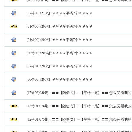
[18错03]081期：〓〓【随便找】┉【平特一尾】〓〓 怎么买 看我的
[02错00]↑210期↑￥￥￥￥平码7个￥￥￥￥
[01错00]↑205期↑￥￥￥￥平码7个￥￥￥￥
[01错00]↑209期↑￥￥￥￥平码7个￥￥￥￥
[00错00]↑208期↑￥￥￥￥平码7个￥￥￥￥
[02错01]↑206期↑￥￥￥￥平码7个￥￥￥￥
[00错00]↑207期↑￥￥￥￥平码7个￥￥￥￥
[17错03]080期：〓〓【随便找】┉【平特一尾】〓〓 怎么买 看我的
[13错01]076期：〓〓【随便找】┉【平特一尾】〓〓 怎么买 看我的
[12错01]075期：〓〓【随便找】┉【平特一尾】〓〓 怎么买 看我的