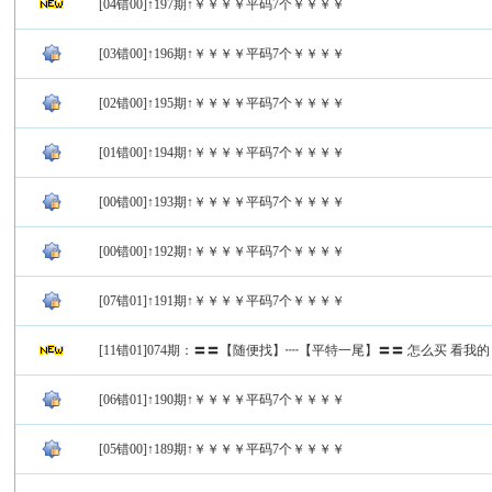
[04错00]↑197期↑￥￥￥￥平码7个￥￥￥￥
[03错00]↑196期↑￥￥￥￥平码7个￥￥￥￥
[02错00]↑195期↑￥￥￥￥平码7个￥￥￥￥
[01错00]↑194期↑￥￥￥￥平码7个￥￥￥￥
[00错00]↑193期↑￥￥￥￥平码7个￥￥￥￥
[00错00]↑192期↑￥￥￥￥平码7个￥￥￥￥
[07错01]↑191期↑￥￥￥￥平码7个￥￥￥￥
[11错01]074期：〓〓【随便找】┉【平特一尾】〓〓 怎么买 看我的
[06错01]↑190期↑￥￥￥￥平码7个￥￥￥￥
[05错00]↑189期↑￥￥￥￥平码7个￥￥￥￥