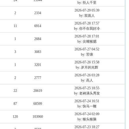
24
15944
by: 拒人千里
2026-07-29 05:39
2
2334
by: 双面人
2026-07-28 17:57
11
6914
by: 你不在我好冷
2026-07-28 17:01
1
2684
by: 尖嘴猴腮
2026-07-27 04:52
3
3083
by: 苦缠
2026-07-26 15:58
1
3201
by: 岁月的光辉
2026-07-26 03:28
2
2777
by: 高人
2026-07-25 18:55
22
20619
by: 老衲满头秀发
2026-07-24 16:51
87
68599
by: 快马一鞭
2026-07-24 02:09
120
103960
by: 猴头猴脑
2026-07-23 18:27