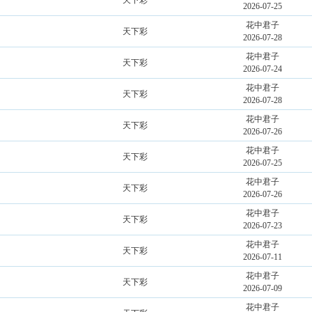
天下彩
2026-07-25
花中君子
天下彩
2026-07-28
花中君子
天下彩
2026-07-24
花中君子
天下彩
2026-07-28
花中君子
天下彩
2026-07-26
花中君子
天下彩
2026-07-25
花中君子
天下彩
2026-07-26
花中君子
天下彩
2026-07-23
花中君子
天下彩
2026-07-11
花中君子
天下彩
2026-07-09
花中君子