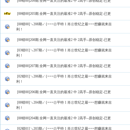
[00错00]209期.全网一直关注的最准2 中 2高手--原创稳定-已更
[00错00]205期.全网一直关注的最准2 中 2高手--原创稳定-已更
[00错00]↘208期↙{===㊣平特 1 肖㊣世纪之最===想赚就来吉
利！
[00错00]208期.全网一直关注的最准2 中 2高手--原创稳定-已更
[03错01]↘207期↙{===㊣平特 1 肖㊣世纪之最===想赚就来吉
利！
[00错00]207期.全网一直关注的最准2 中 2高手--原创稳定-已更
[02错01]↘206期↙{===㊣平特 1 肖㊣世纪之最===想赚就来吉
利！
[00错00]206期.全网一直关注的最准2 中 2高手--原创稳定-已更
[00错00]↘204期↙{===㊣平特 1 肖㊣世纪之最===想赚就来吉
利！
[00错00]204期.全网一直关注的最准2 中 2高手--原创稳定-已更
[02错01]↘203期↙{===㊣平特 1 肖㊣世纪之最===想赚就来吉