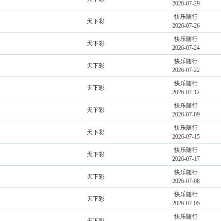
2026-07-29
快乐随行
天下彩
2026-07-26
快乐随行
天下彩
2026-07-24
快乐随行
天下彩
2026-07-22
快乐随行
天下彩
2026-07-12
快乐随行
天下彩
2026-07-09
快乐随行
天下彩
2026-07-15
快乐随行
天下彩
2026-07-17
快乐随行
天下彩
2026-07-08
快乐随行
天下彩
2026-07-05
快乐随行