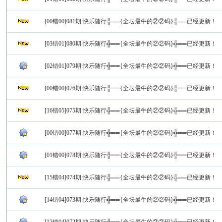
[00错00]081期:快乐随行╬══{全坛最牛的②②码}╬══已经更新！
[03错01]080期:快乐随行╬══{全坛最牛的②②码}╬══已经更新！
[02错01]079期:快乐随行╬══{全坛最牛的②②码}╬══已经更新！
[00错00]076期:快乐随行╬══{全坛最牛的②②码}╬══已经更新！
[16错05]075期:快乐随行╬══{全坛最牛的②②码}╬══已经更新！
[00错00]077期:快乐随行╬══{全坛最牛的②②码}╬══已经更新！
[01错00]078期:快乐随行╬══{全坛最牛的②②码}╬══已经更新！
[15错04]074期:快乐随行╬══{全坛最牛的②②码}╬══已经更新！
[14错04]073期:快乐随行╬══{全坛最牛的②②码}╬══已经更新！