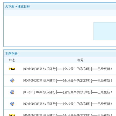
天下彩
»
搜索目标
主题列表
状态
标题
[00错00]086期:快乐随行╬══{全坛最牛的②②码}╬══已经更新！
[00错00]085期:快乐随行╬══{全坛最牛的②②码}╬══已经更新！
[03错01]084期:快乐随行╬══{全坛最牛的②②码}╬══已经更新！
[02错00]083期:快乐随行╬══{全坛最牛的②②码}╬══已经更新！
[01错00]082期:快乐随行╬══{全坛最牛的②②码}╬══已经更新！