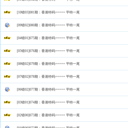
[10错03]081期：香港特码===== 平特一尾
[09错02]080期：香港特码===== 平特一尾
[04错01]075期：香港特码===== 平特一尾
[05错01]076期：香港特码===== 平特一尾
[08错02]079期：香港特码===== 平特一尾
[07错02]078期：香港特码===== 平特一尾
[06错02]077期：香港特码===== 平特一尾
[03错01]074期：香港特码===== 平特一尾
[02错00]073期：香港特码===== 平特一尾