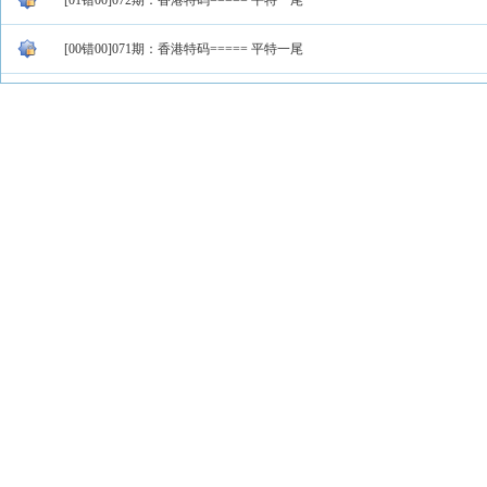
[01错00]072期：香港特码===== 平特一尾
[00错00]071期：香港特码===== 平特一尾