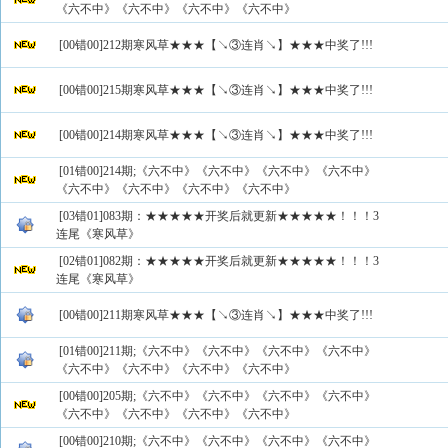
《六不中》《六不中》《六不中》《六不中》
[00错00]212期寒风草★★★【↘③连肖↘】★★★中奖了!!!
[00错00]215期寒风草★★★【↘③连肖↘】★★★中奖了!!!
[00错00]214期寒风草★★★【↘③连肖↘】★★★中奖了!!!
[01错00]214期;《六不中》《六不中》《六不中》《六不中》
《六不中》《六不中》《六不中》《六不中》
[03错01]083期：★★★★★开奖后就更新★★★★★！！！3
连尾《寒风草》
[02错01]082期：★★★★★开奖后就更新★★★★★！！！3
连尾《寒风草》
[00错00]211期寒风草★★★【↘③连肖↘】★★★中奖了!!!
[01错00]211期;《六不中》《六不中》《六不中》《六不中》
《六不中》《六不中》《六不中》《六不中》
[00错00]205期;《六不中》《六不中》《六不中》《六不中》
《六不中》《六不中》《六不中》《六不中》
[00错00]210期;《六不中》《六不中》《六不中》《六不中》