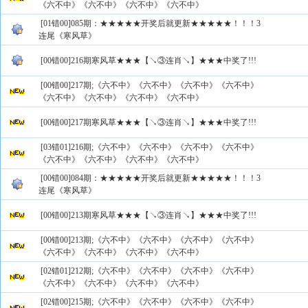
《六不中》《六不中》《六不中》《六不中》
[01错00]085期：★★★★★开奖后就更新★★★★★！！！3
连尾《寒风草》
[00错00]216期寒风草★★★【↘③连肖↘】★★★中奖了!!!
[00错00]217期;《六不中》《六不中》《六不中》《六不中》
《六不中》《六不中》《六不中》《六不中》
[00错00]217期寒风草★★★【↘③连肖↘】★★★中奖了!!!
[03错01]216期;《六不中》《六不中》《六不中》《六不中》
《六不中》《六不中》《六不中》《六不中》
[00错00]084期：★★★★★开奖后就更新★★★★★！！！3
连尾《寒风草》
[00错00]213期寒风草★★★【↘③连肖↘】★★★中奖了!!!
[00错00]213期;《六不中》《六不中》《六不中》《六不中》
《六不中》《六不中》《六不中》《六不中》
[02错01]212期;《六不中》《六不中》《六不中》《六不中》
《六不中》《六不中》《六不中》《六不中》
[02错00]215期;《六不中》《六不中》《六不中》《六不中》