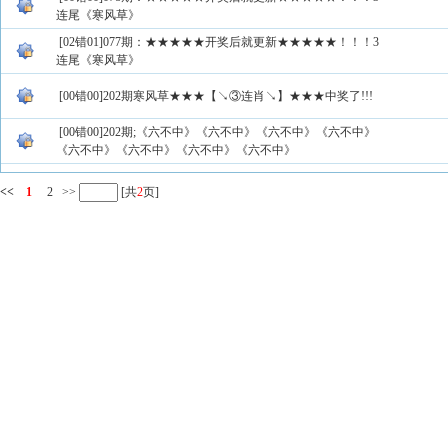
连尾《寒风草》
[02错01]077期：★★★★★开奖后就更新★★★★★！！！3
连尾《寒风草》
[00错00]202期寒风草★★★【↘③连肖↘】★★★中奖了!!!
[00错00]202期;《六不中》《六不中》《六不中》《六不中》
《六不中》《六不中》《六不中》《六不中》
<<
1
2
>>
[共
2
页]