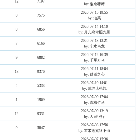
12
7197
by: 惟余莽莽
2026-07-15 19:55
8
7575
by: 油菜
2026-07-14 14:10
8
6856
by: 月儿弯弯照九州
2026-07-13 13:21
7
6166
by: 车水马龙
2026-07-12 16:39
9
6882
by: 千军万马
2026-07-11 18:04
18
9376
by: 豺狐之心
2026-07-10 14:01
4
5333
by: 裁缝店枪战
2026-07-09 17:04
1
1969
by: 青梅竹马
2026-07-09 13:19
12
9331
by: 人民很行
2026-07-08 17:56
9
5847
by: 衣带渐宽终不悔
2026-07-07 15:36