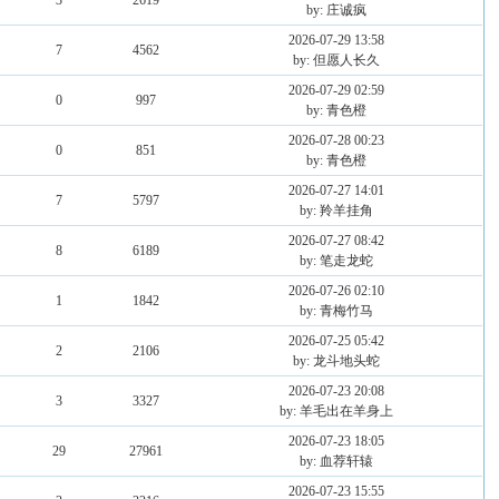
3
2619
by: 庄诚疯
2026-07-29 13:58
7
4562
by: 但愿人长久
2026-07-29 02:59
0
997
by: 青色橙
2026-07-28 00:23
0
851
by: 青色橙
2026-07-27 14:01
7
5797
by: 羚羊挂角
2026-07-27 08:42
8
6189
by: 笔走龙蛇
2026-07-26 02:10
1
1842
by: 青梅竹马
2026-07-25 05:42
2
2106
by: 龙斗地头蛇
2026-07-23 20:08
3
3327
by: 羊毛出在羊身上
2026-07-23 18:05
29
27961
by: 血荐轩辕
2026-07-23 15:55