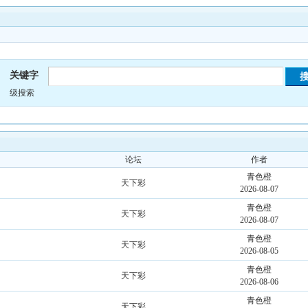
关键字
级搜索
论坛
作者
青色橙
天下彩
2026-08-07
青色橙
天下彩
2026-08-07
青色橙
天下彩
2026-08-05
青色橙
天下彩
2026-08-06
青色橙
天下彩