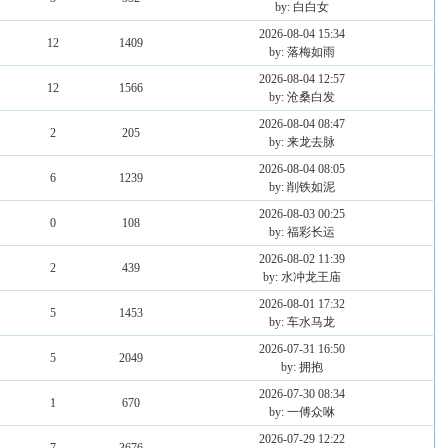
by: 白白女
2026-08-04 15:34
12
1409
by: 落梅如雨
2026-08-04 12:57
12
1566
by: 沧桑白发
2026-08-04 08:47
2
205
by: 来龙去脉
2026-08-04 08:05
6
1239
by: 削铁如泥
2026-08-03 00:25
0
108
by: 福彩长运
2026-08-02 11:39
2
439
by: 水冲龙王庙
2026-08-01 17:32
5
1453
by: 车水马龙
2026-07-31 16:50
5
2049
by: 拥抱
2026-07-30 08:34
1
670
by: 一傅众咻
2026-07-29 12:22