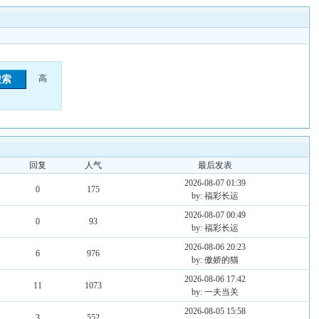
高
回复
人气
最后发表
2026-08-07 01:39
0
175
by: 福彩长运
2026-08-07 00:49
0
93
by: 福彩长运
2026-08-06 20:23
6
976
by: 傲娇的猫
2026-08-06 17:42
11
1073
by: 一夫当关
2026-08-05 15:58
3
552