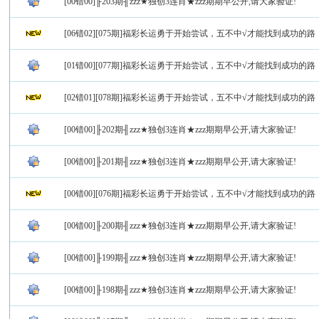
[00错00]╟203期╢zzz★独创3连肖★zzz期期早公开,请大家验证!
[06错02][075期]福彩长运勇于开始尝试，五不中√才能找到成功的路
[01错00][077期]福彩长运勇于开始尝试，五不中√才能找到成功的路
[02错01][078期]福彩长运勇于开始尝试，五不中√才能找到成功的路
[00错00]╟202期╢zzz★独创3连肖★zzz期期早公开,请大家验证!
[00错00]╟201期╢zzz★独创3连肖★zzz期期早公开,请大家验证!
[00错00][076期]福彩长运勇于开始尝试，五不中√才能找到成功的路
[00错00]╟200期╢zzz★独创3连肖★zzz期期早公开,请大家验证!
[00错00]╟199期╢zzz★独创3连肖★zzz期期早公开,请大家验证!
[00错00]╟198期╢zzz★独创3连肖★zzz期期早公开,请大家验证!