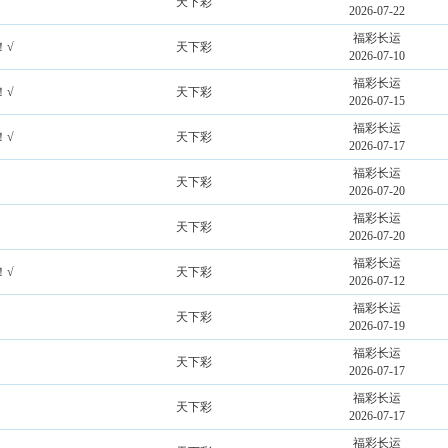
天下彩
2026-07-22
福彩长运
！√
天下彩
2026-07-10
福彩长运
！√
天下彩
2026-07-15
福彩长运
！√
天下彩
2026-07-17
福彩长运
天下彩
2026-07-20
福彩长运
天下彩
2026-07-20
福彩长运
！√
天下彩
2026-07-12
福彩长运
天下彩
2026-07-19
福彩长运
天下彩
2026-07-17
福彩长运
天下彩
2026-07-17
福彩长运