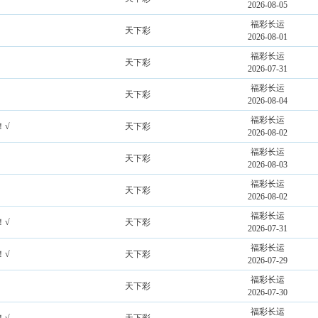
2026-08-05
福彩长运
天下彩
2026-08-01
福彩长运
天下彩
2026-07-31
福彩长运
天下彩
2026-08-04
福彩长运
！√
天下彩
2026-08-02
福彩长运
天下彩
2026-08-03
福彩长运
天下彩
2026-08-02
福彩长运
！√
天下彩
2026-07-31
福彩长运
！√
天下彩
2026-07-29
福彩长运
天下彩
2026-07-30
福彩长运