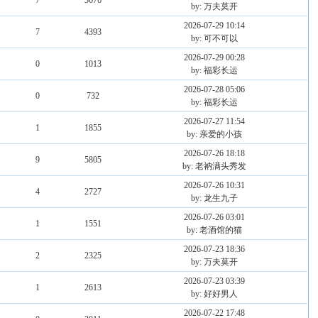
7
3676
by: 万夫莫开
2026-07-29 10:14
7
4393
by: 可不可以
2026-07-29 00:28
0
1013
by: 福彩长运
2026-07-28 05:06
0
732
by: 福彩长运
2026-07-27 11:54
1
1855
by: 亲爱的小孩
2026-07-26 18:18
9
5805
by: 老衲满头秀发
2026-07-26 10:31
4
2727
by: 龙生九子
2026-07-26 03:01
1
1551
by: 老酒馆的猫
2026-07-23 18:36
2
2325
by: 万夫莫开
2026-07-23 03:39
1
2613
by: 好好男人
2026-07-22 17:48