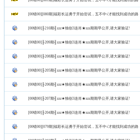
[00错00][081期]福彩长运勇于开始尝试，五不中√才能找到成功的路
[00错00][080期]福彩长运勇于开始尝试，五不中√才能找到成功的路
[00错00]╟210期╢zzz★独创3连肖★zzz期期早公开,请大家验证!
[00错00]╟209期╢zzz★独创3连肖★zzz期期早公开,请大家验证!
[00错00]╟208期╢zzz★独创3连肖★zzz期期早公开,请大家验证!
[00错00]╟205期╢zzz★独创3连肖★zzz期期早公开,请大家验证!
[00错00]╟206期╢zzz★独创3连肖★zzz期期早公开,请大家验证!
[00错00]╟207期╢zzz★独创3连肖★zzz期期早公开,请大家验证!
[00错00]╟204期╢zzz★独创3连肖★zzz期期早公开,请大家验证!
[00错00][079期]福彩长运勇于开始尝试，五不中√才能找到成功的路