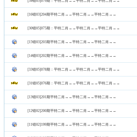
[34错05]079期：平特二肖→→平特二肖→→平特二肖→→
[16错03]204期平特二肖→→平特二肖→→平特二肖→→
[30错05]075期：平特二肖→→平特二肖→→平特二肖→→
[15错03]203期平特二肖→→平特二肖→→平特二肖→→
[14错03]202期平特二肖→→平特二肖→→平特二肖→→
[33错05]078期：平特二肖→→平特二肖→→平特二肖→→
[31错05]076期：平特二肖→→平特二肖→→平特二肖→→
[13错03]201期平特二肖→→平特二肖→→平特二肖→→
[12错02]200期平特二肖→→平特二肖→→平特二肖→→
[11错02]199期平特二肖→→平特二肖→→平特二肖→→