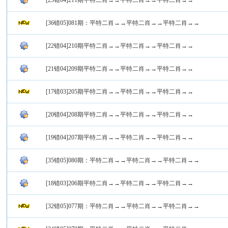
[23错04]211期平特二肖→→平特二肖→→平特二肖→→
[36错05]081期：平特二肖→→平特二肖→→平特二肖→→
[22错04]210期平特二肖→→平特二肖→→平特二肖→→
[21错04]209期平特二肖→→平特二肖→→平特二肖→→
[17错03]205期平特二肖→→平特二肖→→平特二肖→→
[20错04]208期平特二肖→→平特二肖→→平特二肖→→
[19错04]207期平特二肖→→平特二肖→→平特二肖→→
[35错05]080期：平特二肖→→平特二肖→→平特二肖→→
[18错03]206期平特二肖→→平特二肖→→平特二肖→→
[32错05]077期：平特二肖→→平特二肖→→平特二肖→→