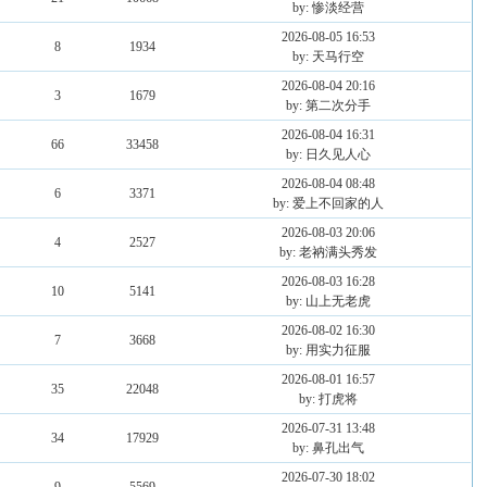
by: 惨淡经营
2026-08-05 16:53
8
1934
by: 天马行空
2026-08-04 20:16
3
1679
by: 第二次分手
2026-08-04 16:31
66
33458
by: 日久见人心
2026-08-04 08:48
6
3371
by: 爱上不回家的人
2026-08-03 20:06
4
2527
by: 老衲满头秀发
2026-08-03 16:28
10
5141
by: 山上无老虎
2026-08-02 16:30
7
3668
by: 用实力征服
2026-08-01 16:57
35
22048
by: 打虎将
2026-07-31 13:48
34
17929
by: 鼻孔出气
2026-07-30 18:02