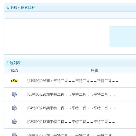
天下彩
»
搜索目标
主题列表
状态
标题
[41错06]086期：平特二肖→→平特二肖→→平特二肖→→
[05错00]220期平特二肖→→平特二肖→→平特二肖→→
[04错00]219期平特二肖→→平特二肖→→平特二肖→→
[03错00]218期平特二肖→→平特二肖→→平特二肖→→
[40错06]085期：平特二肖→→平特二肖→→平特二肖→→