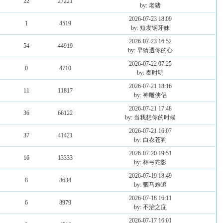
22
27221
by: 老猪
2026-07-23 18:09
1
4519
by: 短发钢牙妹
2026-07-23 16:52
54
44919
by: 早猜透你的心
2026-07-22 07:25
0
4710
by: 秦时明
2026-07-21 18:16
11
11817
by: 神雕侠侣
2026-07-21 17:48
36
66122
by: 当我想你的时候
2026-07-21 16:07
37
41421
by: 白衣苍狗
2026-07-20 19:51
16
13333
by: 杯弓蛇影
2026-07-19 18:49
8
8634
by: 驷马难追
2026-07-18 16:11
6
8979
by: 不治之症
2026-07-17 16:01