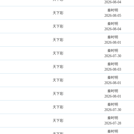
2026-08-04
秦时明
天下彩
2026-08-05
秦时明
天下彩
2026-08-04
秦时明
天下彩
2026-08-01
秦时明
天下彩
2026-07-30
秦时明
天下彩
2026-08-03
秦时明
天下彩
2026-08-01
秦时明
天下彩
2026-08-01
秦时明
天下彩
2026-07-30
秦时明
天下彩
2026-07-28
秦时明