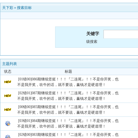
天下彩
»
搜索目标
关键字
级搜索
主题列表
状态
标题
[01错00]086期继续坚挺！！！『二连尾』！！不是你开奖，也
不是我开奖，吹牛的话，就不要说，赢钱才是硬道理！
[02错01]087期继续坚挺！！！『二连尾』！！不是你开奖，也
不是我开奖，吹牛的话，就不要说，赢钱才是硬道理！
[00错00]085期继续坚挺！！！『二连尾』！！不是你开奖，也
不是我开奖，吹牛的话，就不要说，赢钱才是硬道理！
[03错01]084期继续坚挺！！！『二连尾』！！不是你开奖，也
不是我开奖，吹牛的话，就不要说，赢钱才是硬道理！
[02错00]083期继续坚挺！！！『二连尾』！！不是你开奖，也