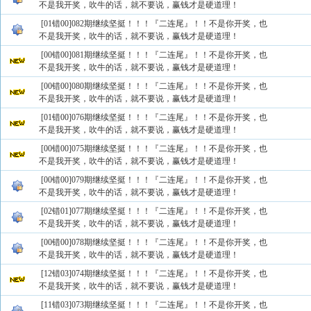
不是我开奖，吹牛的话，就不要说，赢钱才是硬道理！
[01错00]082期继续坚挺！！！『二连尾』！！不是你开奖，也
不是我开奖，吹牛的话，就不要说，赢钱才是硬道理！
[00错00]081期继续坚挺！！！『二连尾』！！不是你开奖，也
不是我开奖，吹牛的话，就不要说，赢钱才是硬道理！
[00错00]080期继续坚挺！！！『二连尾』！！不是你开奖，也
不是我开奖，吹牛的话，就不要说，赢钱才是硬道理！
[01错00]076期继续坚挺！！！『二连尾』！！不是你开奖，也
不是我开奖，吹牛的话，就不要说，赢钱才是硬道理！
[00错00]075期继续坚挺！！！『二连尾』！！不是你开奖，也
不是我开奖，吹牛的话，就不要说，赢钱才是硬道理！
[00错00]079期继续坚挺！！！『二连尾』！！不是你开奖，也
不是我开奖，吹牛的话，就不要说，赢钱才是硬道理！
[02错01]077期继续坚挺！！！『二连尾』！！不是你开奖，也
不是我开奖，吹牛的话，就不要说，赢钱才是硬道理！
[00错00]078期继续坚挺！！！『二连尾』！！不是你开奖，也
不是我开奖，吹牛的话，就不要说，赢钱才是硬道理！
[12错03]074期继续坚挺！！！『二连尾』！！不是你开奖，也
不是我开奖，吹牛的话，就不要说，赢钱才是硬道理！
[11错03]073期继续坚挺！！！『二连尾』！！不是你开奖，也