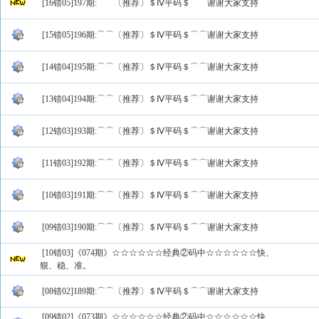
[16错05]197期:⌒⌒〔推荐〕＄Ⅳ平码＄⌒⌒谢谢大家支持
[15错05]196期:⌒⌒〔推荐〕＄Ⅳ平码＄⌒⌒谢谢大家支持
[14错04]195期:⌒⌒〔推荐〕＄Ⅳ平码＄⌒⌒谢谢大家支持
[13错04]194期:⌒⌒〔推荐〕＄Ⅳ平码＄⌒⌒谢谢大家支持
[12错03]193期:⌒⌒〔推荐〕＄Ⅳ平码＄⌒⌒谢谢大家支持
[11错03]192期:⌒⌒〔推荐〕＄Ⅳ平码＄⌒⌒谢谢大家支持
[10错03]191期:⌒⌒〔推荐〕＄Ⅳ平码＄⌒⌒谢谢大家支持
[09错03]190期:⌒⌒〔推荐〕＄Ⅳ平码＄⌒⌒谢谢大家支持
[10错03]《074期》☆☆☆☆☆☆经典②码中☆☆☆☆☆☆快、
狠、稳、准。
[08错02]189期:⌒⌒〔推荐〕＄Ⅳ平码＄⌒⌒谢谢大家支持
[09错02]《073期》☆☆☆☆☆☆经典②码中☆☆☆☆☆☆快、