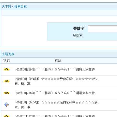
天下彩
»
搜索目标
关键字
级搜索
主题列表
状态
标题
[01错00]219期:⌒⌒〔推荐〕＄Ⅳ平码＄⌒⌒谢谢大家支持
[00错00]《086期》☆☆☆☆☆☆经典②码中☆☆☆☆☆☆快、
狠、稳、准。
[00错00]218期:⌒⌒〔推荐〕＄Ⅳ平码＄⌒⌒谢谢大家支持
[00错00]《085期》☆☆☆☆☆☆经典②码中☆☆☆☆☆☆快、
狠、稳、准。
[03错01]217期:⌒⌒〔推荐〕＄Ⅳ平码＄⌒⌒谢谢大家支持