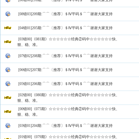
[00错00]210期:⌒⌒〔推荐〕＄Ⅳ平码＄⌒⌒谢谢大家支持
[08错03]209期:⌒⌒〔推荐〕＄Ⅳ平码＄⌒⌒谢谢大家支持
[04错01]205期:⌒⌒〔推荐〕＄Ⅳ平码＄⌒⌒谢谢大家支持
[03错00]《081期》☆☆☆☆☆☆经典②码中☆☆☆☆☆☆快、
狠、稳、准。
[07错02]208期:⌒⌒〔推荐〕＄Ⅳ平码＄⌒⌒谢谢大家支持
[06错02]207期:⌒⌒〔推荐〕＄Ⅳ平码＄⌒⌒谢谢大家支持
[05错01]206期:⌒⌒〔推荐〕＄Ⅳ平码＄⌒⌒谢谢大家支持
[02错00]《080期》☆☆☆☆☆☆经典②码中☆☆☆☆☆☆快、
狠、稳、准。
[00错00]《075期》☆☆☆☆☆☆经典②码中☆☆☆☆☆☆快、
狠、稳、准。
[03错01]204期:⌒⌒〔推荐〕＄Ⅳ平码＄⌒⌒谢谢大家支持
[01错00]《079期》☆☆☆☆☆☆经典②码中☆☆☆☆☆☆快、