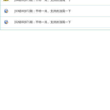
[04错00]073期：平特一肖。支持的顶我一下
[03错00]072期：平特一肖。支持的顶我一下
[02错00]071期：平特一肖。支持的顶我一下