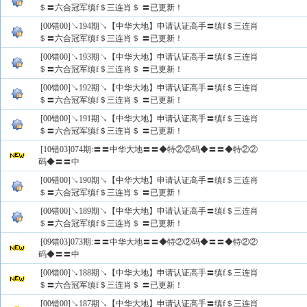
＄〓六合冠军缜f＄三连肖＄ 〓已更新！
[00错00]↘194期↘【中华大地】申请认证高手〓缜f＄三连肖
＄〓六合冠军缜f＄三连肖＄ 〓已更新！
[00错00]↘193期↘【中华大地】申请认证高手〓缜f＄三连肖
＄〓六合冠军缜f＄三连肖＄ 〓已更新！
[00错00]↘192期↘【中华大地】申请认证高手〓缜f＄三连肖
＄〓六合冠军缜f＄三连肖＄ 〓已更新！
[00错00]↘191期↘【中华大地】申请认证高手〓缜f＄三连肖
＄〓六合冠军缜f＄三连肖＄ 〓已更新！
[10错03]074期:〓〓中华大地〓〓◆特②②码◆〓〓◆特②②
码◆〓〓中
[00错00]↘190期↘【中华大地】申请认证高手〓缜f＄三连肖
＄〓六合冠军缜f＄三连肖＄ 〓已更新！
[00错00]↘189期↘【中华大地】申请认证高手〓缜f＄三连肖
＄〓六合冠军缜f＄三连肖＄ 〓已更新！
[09错03]073期:〓〓中华大地〓〓◆特②②码◆〓〓◆特②②
码◆〓〓中
[00错00]↘188期↘【中华大地】申请认证高手〓缜f＄三连肖
＄〓六合冠军缜f＄三连肖＄ 〓已更新！
[00错00]↘187期↘【中华大地】申请认证高手〓缜f＄三连肖