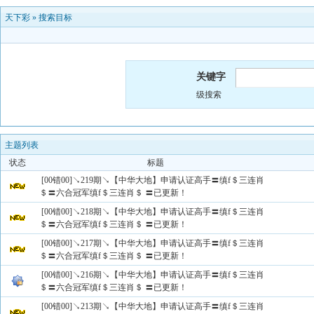
天下彩
»
搜索目标
关键字
级搜索
主题列表
状态
标题
[00错00]↘219期↘【中华大地】申请认证高手〓缜f＄三连肖
＄〓六合冠军缜f＄三连肖＄ 〓已更新！
[00错00]↘218期↘【中华大地】申请认证高手〓缜f＄三连肖
＄〓六合冠军缜f＄三连肖＄ 〓已更新！
[00错00]↘217期↘【中华大地】申请认证高手〓缜f＄三连肖
＄〓六合冠军缜f＄三连肖＄ 〓已更新！
[00错00]↘216期↘【中华大地】申请认证高手〓缜f＄三连肖
＄〓六合冠军缜f＄三连肖＄ 〓已更新！
[00错00]↘213期↘【中华大地】申请认证高手〓缜f＄三连肖