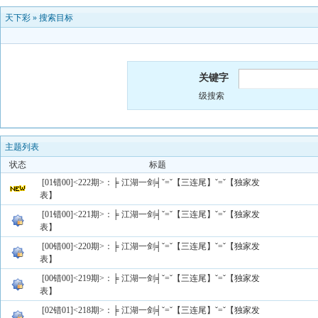
天下彩
»
搜索目标
关键字
级搜索
主题列表
状态
标题
[01错00]<222期>：╞ 江湖一剑╡ˇ=ˇ【三连尾】ˇ=ˇ【独家发
表】
[01错00]<221期>：╞ 江湖一剑╡ˇ=ˇ【三连尾】ˇ=ˇ【独家发
表】
[00错00]<220期>：╞ 江湖一剑╡ˇ=ˇ【三连尾】ˇ=ˇ【独家发
表】
[00错00]<219期>：╞ 江湖一剑╡ˇ=ˇ【三连尾】ˇ=ˇ【独家发
表】
[02错01]<218期>：╞ 江湖一剑╡ˇ=ˇ【三连尾】ˇ=ˇ【独家发