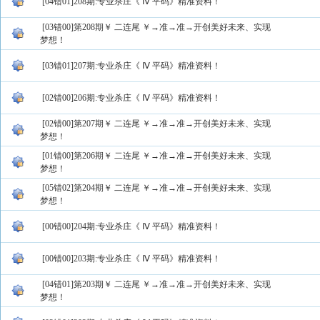
[04错01]208期:专业杀庄《 Ⅳ 平码》精准资料！
[03错00]第208期￥ 二连尾 ￥→准→准→开创美好未来、实现
梦想！
[03错01]207期:专业杀庄《 Ⅳ 平码》精准资料！
[02错00]206期:专业杀庄《 Ⅳ 平码》精准资料！
[02错00]第207期￥ 二连尾 ￥→准→准→开创美好未来、实现
梦想！
[01错00]第206期￥ 二连尾 ￥→准→准→开创美好未来、实现
梦想！
[05错02]第204期￥ 二连尾 ￥→准→准→开创美好未来、实现
梦想！
[00错00]204期:专业杀庄《 Ⅳ 平码》精准资料！
[00错00]203期:专业杀庄《 Ⅳ 平码》精准资料！
[04错01]第203期￥ 二连尾 ￥→准→准→开创美好未来、实现
梦想！