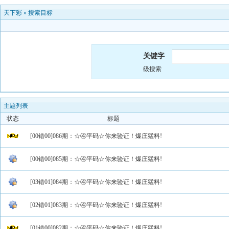
天下彩
»
搜索目标
关键字
级搜索
主题列表
状态
标题
[00错00]086期：☆④平码☆你来验证！爆庄猛料!
[00错00]085期：☆④平码☆你来验证！爆庄猛料!
[03错01]084期：☆④平码☆你来验证！爆庄猛料!
[02错01]083期：☆④平码☆你来验证！爆庄猛料!
[01错00]082期：☆④平码☆你来验证！爆庄猛料!