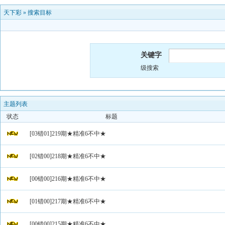
天下彩
»
搜索目标
关键字
级搜索
主题列表
状态
标题
[03错01]219期★精准6不中★
[02错00]218期★精准6不中★
[00错00]216期★精准6不中★
[01错00]217期★精准6不中★
[00错00]215期★精准6不中★