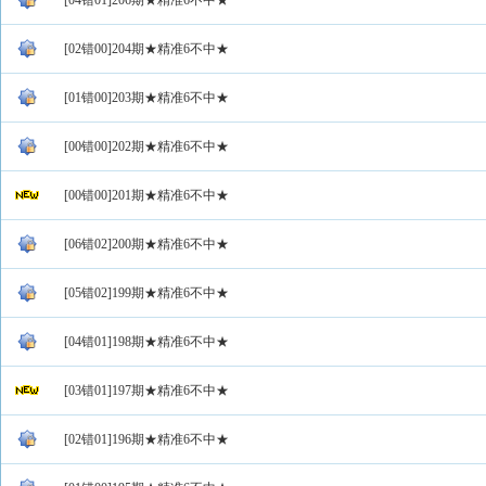
[04错01]206期★精准6不中★
[02错00]204期★精准6不中★
[01错00]203期★精准6不中★
[00错00]202期★精准6不中★
[00错00]201期★精准6不中★
[06错02]200期★精准6不中★
[05错02]199期★精准6不中★
[04错01]198期★精准6不中★
[03错01]197期★精准6不中★
[02错01]196期★精准6不中★