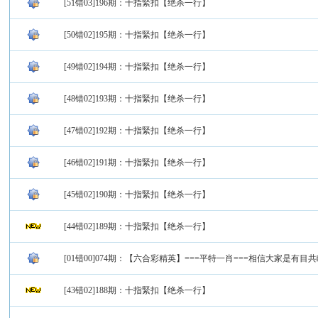
[51错03]196期：十指緊扣【绝杀一行】
[50错02]195期：十指緊扣【绝杀一行】
[49错02]194期：十指緊扣【绝杀一行】
[48错02]193期：十指緊扣【绝杀一行】
[47错02]192期：十指緊扣【绝杀一行】
[46错02]191期：十指緊扣【绝杀一行】
[45错02]190期：十指緊扣【绝杀一行】
[44错02]189期：十指緊扣【绝杀一行】
[01错00]074期：【六合彩精英】===平特一肖===相信大家是有目共
[43错02]188期：十指緊扣【绝杀一行】