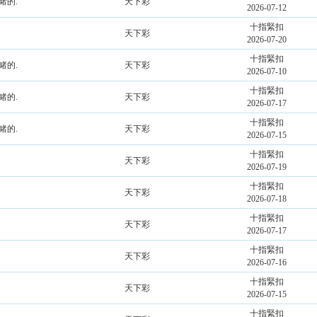
睹的.
天下彩
2026-07-12
十指緊扣
天下彩
2026-07-20
十指緊扣
睹的.
天下彩
2026-07-10
十指緊扣
睹的.
天下彩
2026-07-17
十指緊扣
睹的.
天下彩
2026-07-15
十指緊扣
天下彩
2026-07-19
十指緊扣
天下彩
2026-07-18
十指緊扣
天下彩
2026-07-17
十指緊扣
天下彩
2026-07-16
十指緊扣
天下彩
2026-07-15
十指緊扣