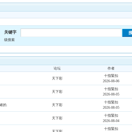
关键字
级搜索
论坛
作者
十指緊扣
天下彩
2026-08-06
十指緊扣
天下彩
2026-08-05
十指緊扣
睹的.
天下彩
2026-08-05
十指緊扣
天下彩
2026-08-04
十指緊扣
天下彩