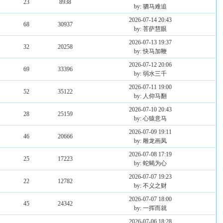
23
8938
by: 驷马难追
2026-07-14 20:43
68
30937
by: 菩萨慧眼
2026-07-13 19:37
32
20258
by: 快马加鞭
2026-07-12 20:06
69
33396
by: 弱水三千
2026-07-11 19:00
52
35122
by: 人仰马翻
2026-07-10 20:43
28
25159
by: 心猿意马
2026-07-09 19:11
46
20666
by: 雕龙画凤
2026-07-08 17:19
25
17223
by: 蛇蝎为心
2026-07-07 19:23
22
12782
by: 不义之财
2026-07-07 18:00
45
24342
by: 一挥而就
2026-07-06 18:28