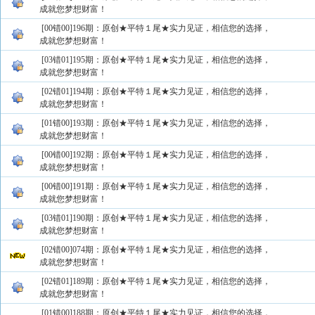
成就您梦想财富！
[00错00]196期：原创★平特１尾★实力见证，相信您的选择，
成就您梦想财富！
[03错01]195期：原创★平特１尾★实力见证，相信您的选择，
成就您梦想财富！
[02错01]194期：原创★平特１尾★实力见证，相信您的选择，
成就您梦想财富！
[01错00]193期：原创★平特１尾★实力见证，相信您的选择，
成就您梦想财富！
[00错00]192期：原创★平特１尾★实力见证，相信您的选择，
成就您梦想财富！
[00错00]191期：原创★平特１尾★实力见证，相信您的选择，
成就您梦想财富！
[03错01]190期：原创★平特１尾★实力见证，相信您的选择，
成就您梦想财富！
[02错00]074期：原创★平特１尾★实力见证，相信您的选择，
成就您梦想财富！
[02错01]189期：原创★平特１尾★实力见证，相信您的选择，
成就您梦想财富！
[01错00]188期：原创★平特１尾★实力见证，相信您的选择，