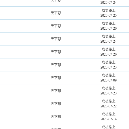
天下彩
2026-07-24
成功路上
天下彩
2026-07-25
成功路上
天下彩
2026-07-26
成功路上
天下彩
2026-07-24
成功路上
天下彩
2026-07-26
成功路上
天下彩
2026-07-23
成功路上
天下彩
2026-07-09
成功路上
天下彩
2026-07-23
成功路上
天下彩
2026-07-22
成功路上
天下彩
2026-07-14
成功路上