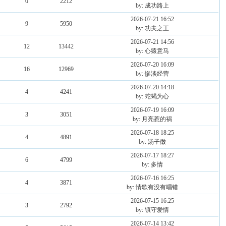
0
2212
by: 成功路上
2026-07-21 16:52
9
5950
by: 功夫之王
2026-07-21 14:56
12
13442
by: 心猿意马
2026-07-20 16:09
16
12969
by: 惨淡经营
2026-07-20 14:18
4
4241
by: 蛇蝎为心
2026-07-19 16:09
3
3051
by: 月亮惹的祸
2026-07-18 18:25
4
4891
by: 汤子徵
2026-07-17 18:27
6
4799
by: 多情
2026-07-16 16:25
4
3871
by: 情歌有没有唱错
2026-07-15 16:25
3
2792
by: 镇守爱情
2026-07-14 13:42