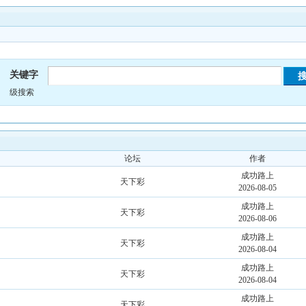
关键字
级搜索
论坛
作者
成功路上
天下彩
2026-08-05
成功路上
天下彩
2026-08-06
成功路上
天下彩
2026-08-04
成功路上
天下彩
2026-08-04
成功路上
天下彩