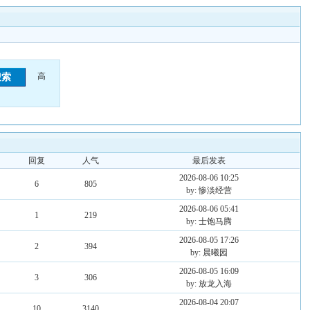
高
回复
人气
最后发表
2026-08-06 10:25
6
805
by: 惨淡经营
2026-08-06 05:41
1
219
by: 士饱马腾
2026-08-05 17:26
2
394
by: 晨曦园
2026-08-05 16:09
3
306
by: 放龙入海
2026-08-04 20:07
10
3140