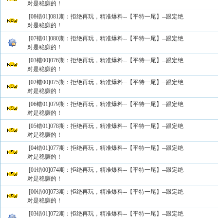
对是稳赚的！
[08错01]081期：拒绝再玩，精准爆料--【平特一尾】--跟定绝
对是稳赚的！
[07错01]080期：拒绝再玩，精准爆料--【平特一尾】--跟定绝
对是稳赚的！
[03错00]076期：拒绝再玩，精准爆料--【平特一尾】--跟定绝
对是稳赚的！
[02错00]075期：拒绝再玩，精准爆料--【平特一尾】--跟定绝
对是稳赚的！
[06错01]079期：拒绝再玩，精准爆料--【平特一尾】--跟定绝
对是稳赚的！
[05错01]078期：拒绝再玩，精准爆料--【平特一尾】--跟定绝
对是稳赚的！
[04错01]077期：拒绝再玩，精准爆料--【平特一尾】--跟定绝
对是稳赚的！
[01错00]074期：拒绝再玩，精准爆料--【平特一尾】--跟定绝
对是稳赚的！
[00错00]073期：拒绝再玩，精准爆料--【平特一尾】--跟定绝
对是稳赚的！
[03错01]072期：拒绝再玩，精准爆料--【平特一尾】--跟定绝