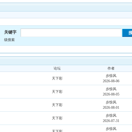
关键字
级搜索
论坛
作者
步惊风
天下彩
2026-08-06
步惊风
天下彩
2026-08-05
步惊风
天下彩
2026-08-01
步惊风
天下彩
2026-07-31
步惊风
天下彩