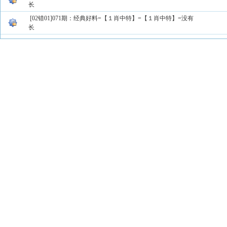
长
[02错01]071期：经典好料=【１肖中特】=【１肖中特】=没有
长