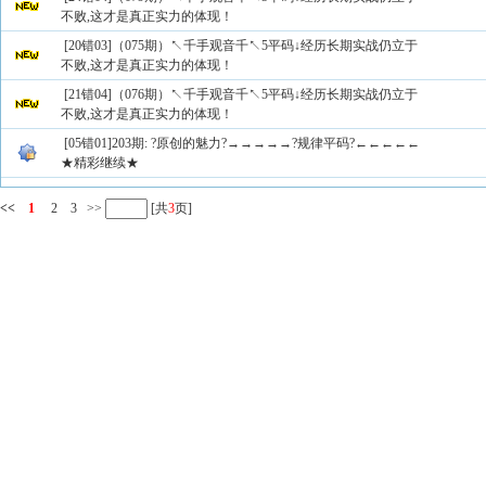
不败,这才是真正实力的体现！
[20错03]（075期）↖千手观音千↖5平码↓经历长期实战仍立于
不败,这才是真正实力的体现！
[21错04]（076期）↖千手观音千↖5平码↓经历长期实战仍立于
不败,这才是真正实力的体现！
[05错01]203期: ?原创的魅力?→→→→→?规律平码?←←←←←
★精彩继续★
<<
1
2
3
>>
[共
3
页]