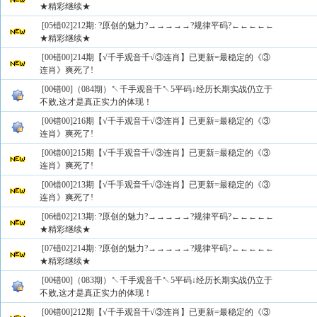
★精彩继续★
[05错02]212期: ?原创的魅力?→→→→→?规律平码?←←←←←
★精彩继续★
[00错00]214期【√千手观音千√③连肖】已更新=最稳定的《③
连肖》爽死了!
[00错00]（084期）↖千手观音千↖5平码↓经历长期实战仍立于
不败,这才是真正实力的体现！
[00错00]216期【√千手观音千√③连肖】已更新=最稳定的《③
连肖》爽死了!
[00错00]215期【√千手观音千√③连肖】已更新=最稳定的《③
连肖》爽死了!
[00错00]213期【√千手观音千√③连肖】已更新=最稳定的《③
连肖》爽死了!
[06错02]213期: ?原创的魅力?→→→→→?规律平码?←←←←←
★精彩继续★
[07错02]214期: ?原创的魅力?→→→→→?规律平码?←←←←←
★精彩继续★
[00错00]（083期）↖千手观音千↖5平码↓经历长期实战仍立于
不败,这才是真正实力的体现！
[00错00]212期【√千手观音千√③连肖】已更新=最稳定的《③