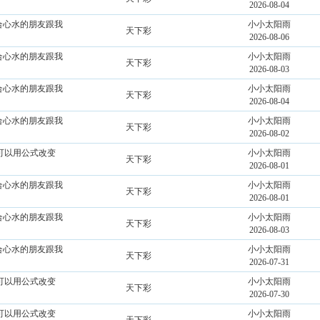
2026-08-04
〓合心水的朋友跟我
小小太阳雨
天下彩
2026-08-06
〓合心水的朋友跟我
小小太阳雨
天下彩
2026-08-03
〓合心水的朋友跟我
小小太阳雨
天下彩
2026-08-04
〓合心水的朋友跟我
小小太阳雨
天下彩
2026-08-02
我可以用公式改变
小小太阳雨
天下彩
2026-08-01
〓合心水的朋友跟我
小小太阳雨
天下彩
2026-08-01
〓合心水的朋友跟我
小小太阳雨
天下彩
2026-08-03
〓合心水的朋友跟我
小小太阳雨
天下彩
2026-07-31
我可以用公式改变
小小太阳雨
天下彩
2026-07-30
我可以用公式改变
小小太阳雨