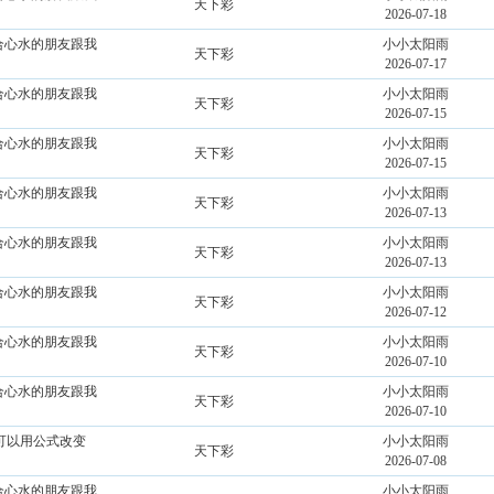
天下彩
2026-07-18
〓合心水的朋友跟我
小小太阳雨
天下彩
2026-07-17
〓合心水的朋友跟我
小小太阳雨
天下彩
2026-07-15
〓合心水的朋友跟我
小小太阳雨
天下彩
2026-07-15
〓合心水的朋友跟我
小小太阳雨
天下彩
2026-07-13
〓合心水的朋友跟我
小小太阳雨
天下彩
2026-07-13
〓合心水的朋友跟我
小小太阳雨
天下彩
2026-07-12
〓合心水的朋友跟我
小小太阳雨
天下彩
2026-07-10
〓合心水的朋友跟我
小小太阳雨
天下彩
2026-07-10
我可以用公式改变
小小太阳雨
天下彩
2026-07-08
〓合心水的朋友跟我
小小太阳雨