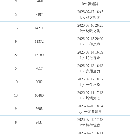
9
9460
by: 福运祥
2026-07-17 16:45
5
8197
by: 鸡犬相闻
2026-07-16 20:25
16
14211
by: 豺狼之吻
2026-07-15 20:39
9
11372
by: 一傅众咻
2026-07-14 16:39
22
15189
by: 蛇欲吞象
2026-07-13 16:13
5
7817
by: 亦用全力
2026-07-12 18:32
10
9002
by: 一尘不染
2026-07-11 17:13
18
10466
by: 蛇蝎为心
2026-07-10 18:34
9
7605
by: 一定要趁早
2026-07-09 17:13
8
9437
by: 静待佳音
2026-07-09 16:11